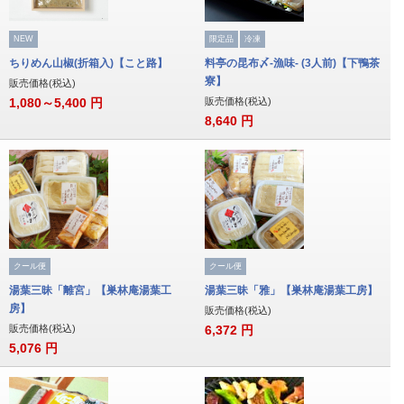
NEW
限定品
冷凍
ちりめん山椒(折箱入)【こと路】
料亭の昆布〆-漁味- (3人前)【下鴨茶
寮】
販売価格(税込)
1,080～5,400
円
販売価格(税込)
8,640
円
クール便
クール便
湯葉三昧「離宮」【巣林庵湯葉工
湯葉三昧「雅」【巣林庵湯葉工房】
房】
販売価格(税込)
販売価格(税込)
6,372
円
5,076
円