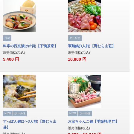
冷凍
クール便
料亭の西京漬け(6切)【下鴨茶寮】
軍鶏鍋(3人前)【野むら山荘】
販売価格(税込)
販売価格(税込)
5,400
円
10,800
円
NEW
クール便
NEW
クール便
すっぽん鍋(2〜3人前)【野むら山
お宝ちゃんこ鍋【季節料理 門】
荘】
販売価格(税込)
販売価格(税込)