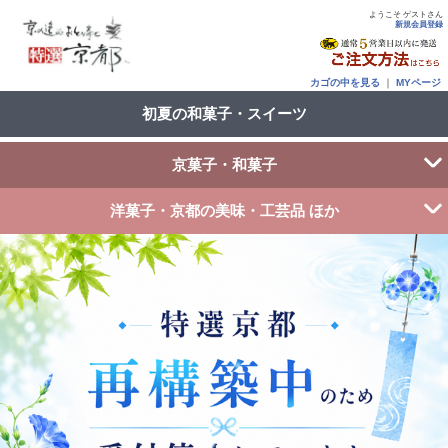
ようこそ ゲストさん
新規会員登録
カゴの中を見る
｜
MYページ
初夏の和菓子・スイーツ
京菓子・和菓子
洋菓子・京都の美味・工芸品 ほか