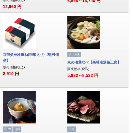
6,696～16,740
円
12,960
円
京佃煮三段重ね(桐箱入り)【野村佃
クール便
煮】
京の湯葉なべ【巣林庵湯葉工房】
販売価格(税込)
販売価格(税込)
8,910
円
5,832～8,532
円
NEW
冷凍
冷凍