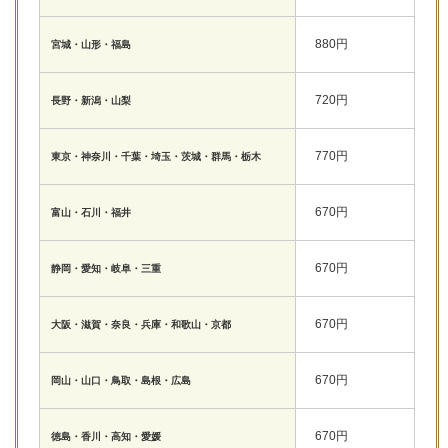
880円
宮城・山形・福島
720円
長野・新潟・山梨
770円
東京・神奈川・千葉・埼玉・茨城・群馬・栃木
670円
富山・石川・福井
670円
静岡・愛知・岐阜・三重
670円
大阪・滋賀・奈良・兵庫・和歌山・京都
670円
岡山・山口・鳥取・島根・広島
670円
徳島・香川・高知・愛媛