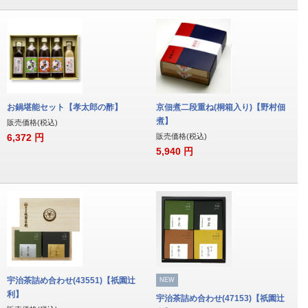
お鍋堪能セット【孝太郎の酢】
京佃煮二段重ね(桐箱入り)【野村佃
煮】
販売価格(税込)
6,372
円
販売価格(税込)
5,940
円
宇治茶詰め合わせ(43551)【祇園辻
NEW
利】
宇治茶詰め合わせ(47153)【祇園辻