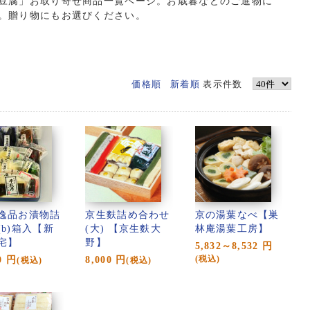
豆腐」お取り寄せ商品一覧ページ。お歳暮などのご進物に
。贈り物にもお選びください。
価格順
新着順
表示件数
逸品お漬物詰
京生麩詰め合わせ
京の湯葉なべ【巣
(b)箱入【新
(大) 【京生麩大
林庵湯葉工房】
宅】
野】
5,832～8,532
円
0
円
8,000
円
(税込)
(税込)
(税込)