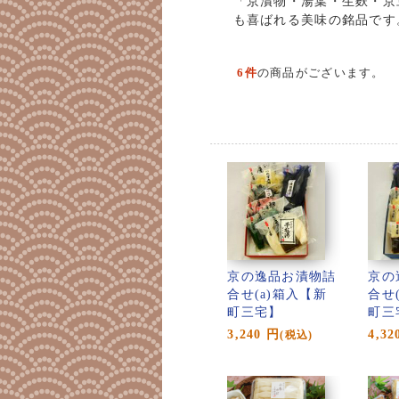
「京漬物・湯葉・生麩・京
も喜ばれる美味の銘品です
6件
の商品がございます。
京の逸品お漬物詰
京の
合せ(a)箱入【新
合せ
町三宅】
町三
3,240
円
4,32
(税込)