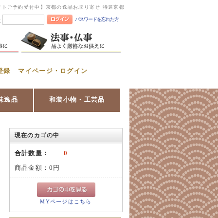
フトご予約受付中】京都の逸品お取り寄せ 特選京都
パスワードを忘れた方
憶
登録
マイページ・ログイン
味逸品
和装小物・工芸品
現在のカゴの中
合計数量：
0
商品金額：
0円
MYページはこちら