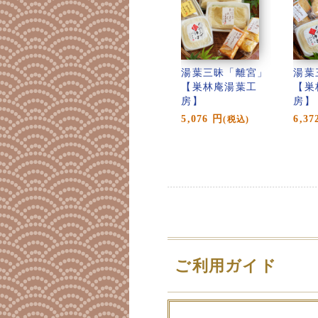
湯葉三昧「離宮」
湯葉
【巣林庵湯葉工
【巣
房】
房】
5,076
円
6,37
(税込)
ご利用ガイド