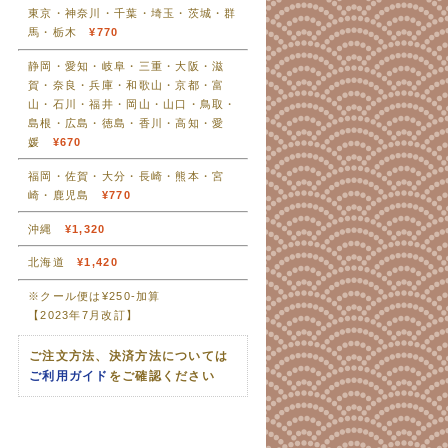
東京・神奈川・千葉・埼玉・茨城・群
馬・栃木
¥770
静岡・愛知・岐阜・三重・大阪・滋
賀・奈良・兵庫・和歌山・京都・富
山・石川・福井・岡山・山口・鳥取・
島根・広島・徳島・香川・高知・愛
媛
¥670
福岡・佐賀・大分・長崎・熊本・宮
崎・鹿児島
¥770
沖縄
¥1,320
北海道
¥1,420
※クール便は¥250-加算
【2023年7月改訂】
ご注文方法、決済方法については
ご利用ガイド
をご確認ください