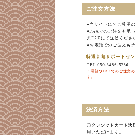
ご注文方法
●当サイトにてご希望
●FAXでのご注文も
えFAXにて送信くださ
●お電話でのご注文も
特選京都サポートセ
TEL 050-3486-5236
※電話やFAXでのご注文
す。
決済方法
①クレジットカード決
用いただけます。