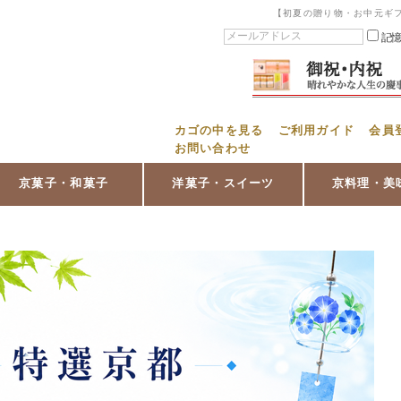
【初夏の贈り物・お中元ギ
記
カゴの中を見る
ご利用ガイド
会員
お問い合わせ
京菓子・和菓子
洋菓子・スイーツ
京料理・美