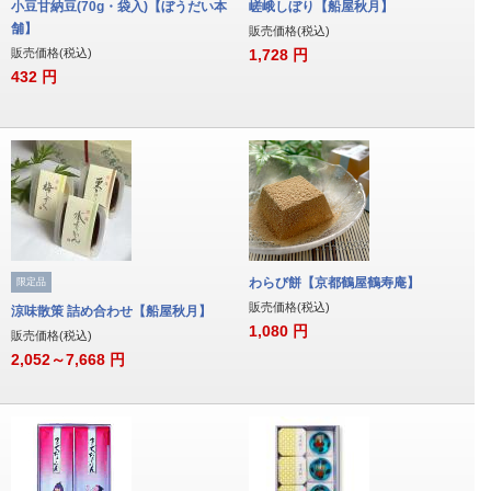
小豆甘納豆(70g・袋入)【ぼうだい本
嵯峨しぼり【船屋秋月】
舗】
販売価格(税込)
販売価格(税込)
1,728
円
432
円
わらび餅【京都鶴屋鶴寿庵】
限定品
販売価格(税込)
涼味散策 詰め合わせ【船屋秋月】
1,080
円
販売価格(税込)
2,052～7,668
円