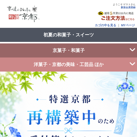
ようこそ ゲストさん
新規会員登録
カゴの中を見る
｜
MYページ
初夏の和菓子・スイーツ
京菓子・和菓子
洋菓子・京都の美味・工芸品 ほか