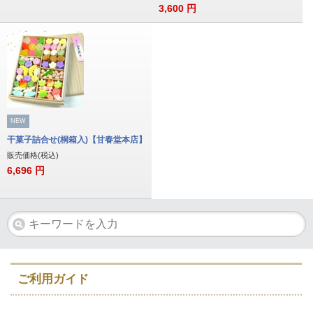
3,600
円
NEW
干菓子詰合せ(桐箱入)【甘春堂本店】
販売価格(税込)
6,696
円
ご利用ガイド