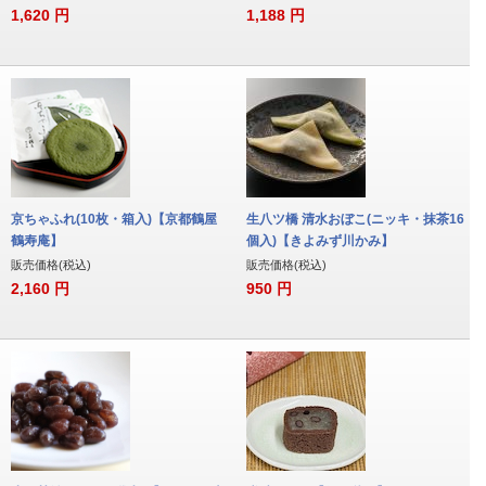
1,620
円
1,188
円
京ちゃふれ(10枚・箱入)【京都鶴屋
生八ツ橋 清水おぼこ(ニッキ・抹茶16
鶴寿庵】
個入)【きよみず川かみ】
販売価格(税込)
販売価格(税込)
2,160
円
950
円