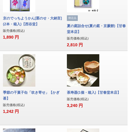
京のでっちようかん[栗のせ・大納言]
限定品
(2本・箱入)【西谷堂】
夏の庭詰合せ(夏の庭・京蕨餅)【甘春
販売価格(税込)
堂本店】
1,890
円
販売価格(税込)
2,810
円
季節の干菓子缶「吹き寄せ」【かぎ
茶寿器(1個・箱入)【甘春堂本店】
甚】
販売価格(税込)
販売価格(税込)
3,240
円
1,242
円