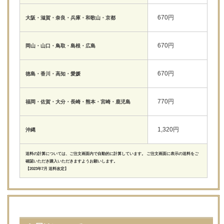
670円
大阪・滋賀・奈良・兵庫・和歌山・京都
670円
岡山・山口・鳥取・島根・広島
670円
徳島・香川・高知・愛媛
770円
福岡・佐賀・大分・長崎・熊本・宮崎・鹿児島
1,320円
沖縄
送料の計算については、ご注文画面内で自動的に計算しています。 ご注文画面に表示の送料をご
確認いただき購入いただきますようお願いします。
【2023年7月 送料改定】