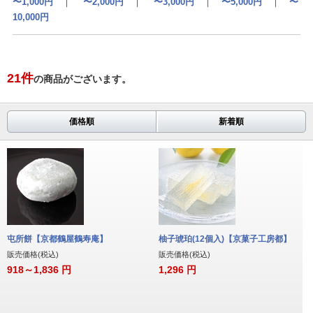
〜1,000円
｜
〜2,000円
｜
〜3,000円
｜
〜5,000円
｜
〜
10,000円
21
件
の商品がございます。
価格順
新着順
屯所餅【京都鶴屋鶴寿庵】
柚子琥珀(12個入)【京菓子工房都】
販売価格(税込)
販売価格(税込)
918～1,836
円
1,296
円