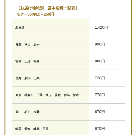
【お届け地域別 基本送料一覧表】
※クール便は＋250円
1,420円
北海道
990円
青森・秋田・岩手
880円
宮城・山形・福島
720円
長野・新潟・山梨
770円
東京・神奈川・千葉・埼玉・茨城・群馬・栃木
670円
富山・石川・福井
670円
静岡・愛知・岐阜・三重