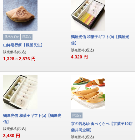
鶴屋光信 和菓子ギフト(b)【鶴屋光
残りわずか
限定品
信】
山鉾巡行餅【鶴屋長生】
販売価格(税込)
販売価格(税込)
4,320
円
1,328～2,876
円
鶴屋光信 和菓子ギフト(a)【鶴屋光
限定品
信】
京の若あゆ 食べくらべ【京菓子10店
販売価格(税込)
舗共同企画】
3,480
円
販売価格(税込)