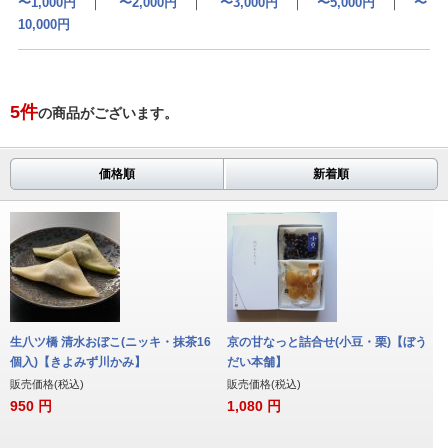
〜1,000円
｜
〜2,000円
｜
〜3,000円
｜
〜5,000円
｜
〜
10,000円
5
件
の商品がございます。
価格順
新着順
生八ツ橋 清水おぼこ(ニッキ・抹茶16
京の甘なっと詰合せ(小豆・栗)【ぼう
個入)【きよみず川かみ】
だい本舗】
販売価格(税込)
販売価格(税込)
950
円
1,080
円