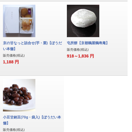
京の甘なっと詰合せ(芋・栗)【ぼうだ
屯所餅【京都鶴屋鶴寿庵】
い本舗】
販売価格(税込)
販売価格(税込)
918～1,836
円
1,188
円
小豆甘納豆(70g・袋入)【ぼうだい本
舗】
販売価格(税込)