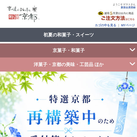
ようこそ ゲストさん
新規会員登録
カゴの中を見る
｜
MYページ
初夏の和菓子・スイーツ
京菓子・和菓子
洋菓子・京都の美味・工芸品 ほか