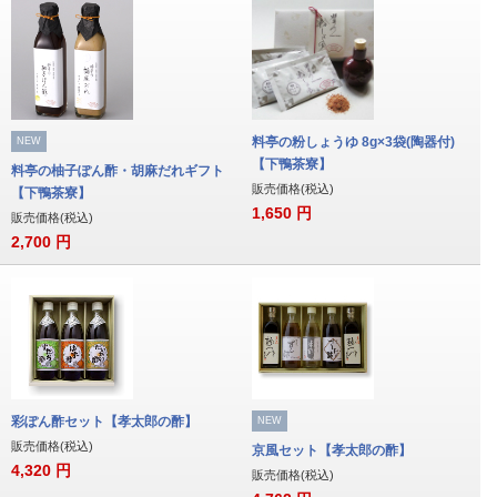
料亭の粉しょうゆ 8g×3袋(陶器付)
NEW
【下鴨茶寮】
料亭の柚子ぽん酢・胡麻だれギフト
販売価格(税込)
【下鴨茶寮】
1,650
円
販売価格(税込)
2,700
円
彩ぽん酢セット【孝太郎の酢】
NEW
販売価格(税込)
京風セット【孝太郎の酢】
4,320
円
販売価格(税込)