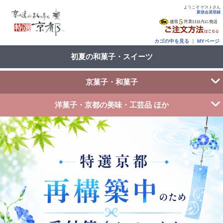
ようこそ ゲストさん
新規会員登録
カゴの中を見る
｜
MYページ
初夏の和菓子・スイーツ
京菓子・和菓子
洋菓子・京都の美味・工芸品 ほか