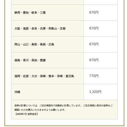
670円
静岡・愛知・岐阜・三重
670円
大阪・滋賀・奈良・兵庫・和歌山・京都
670円
岡山・山口・鳥取・島根・広島
670円
徳島・香川・高知・愛媛
770円
福岡・佐賀・大分・長崎・熊本・宮崎・鹿児島
1,320円
沖縄
送料の計算については、ご注文画面内で自動的に計算しています。 ご注文画面に表示の送料をご
確認いただき購入いただきますようお願いします。
【2023年7月 送料改定】