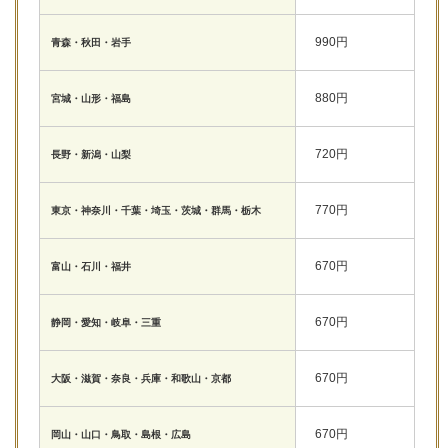
990円
青森・秋田・岩手
880円
宮城・山形・福島
720円
長野・新潟・山梨
770円
東京・神奈川・千葉・埼玉・茨城・群馬・栃木
670円
富山・石川・福井
670円
静岡・愛知・岐阜・三重
670円
大阪・滋賀・奈良・兵庫・和歌山・京都
670円
岡山・山口・鳥取・島根・広島