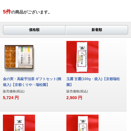
5
件
の商品がございます。
価格順
新着順
金の実・高級宇治茶 ギフトセット(桐
玉露 甘露(100g・袋入)【京都瑞松
箱入)【京都くりや・瑞松園】
園】
販売価格(税込)
販売価格(税込)
5,724
円
2,900
円