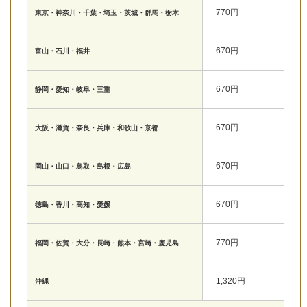
770円
東京・神奈川・千葉・埼玉・茨城・群馬・栃木
670円
富山・石川・福井
670円
静岡・愛知・岐阜・三重
670円
大阪・滋賀・奈良・兵庫・和歌山・京都
670円
岡山・山口・鳥取・島根・広島
670円
徳島・香川・高知・愛媛
770円
福岡・佐賀・大分・長崎・熊本・宮崎・鹿児島
1,320円
沖縄