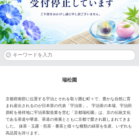
瑞松園
京都府南部に位置する宇治とそれを取り囲む町々で、豊かな自然に育
まれ産出されるのが日本茶の代表「宇治茶」。 宇治茶の本場、宇治田
原町を発祥地に宇治茶製造業を営む「京都瑞松園」は、京の伝統文化
である茶道や華道、茶道の発展とともに京都で愛され親しまれてきま
した。 抹茶・玉露・煎茶・番茶と様々な種類の緑茶を生産、いずれも
高品質を誇ります。