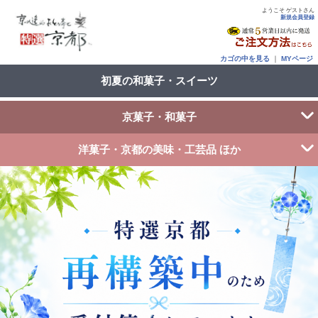
ようこそ ゲストさん
新規会員登録
カゴの中を見る
｜
MYページ
初夏の和菓子・スイーツ
京菓子・和菓子
洋菓子・京都の美味・工芸品 ほか