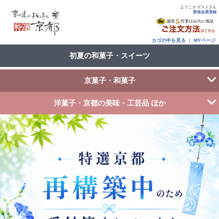
ようこそ ゲストさん
新規会員登録
カゴの中を見る
｜
MYページ
初夏の和菓子・スイーツ
京菓子・和菓子
洋菓子・京都の美味・工芸品 ほか