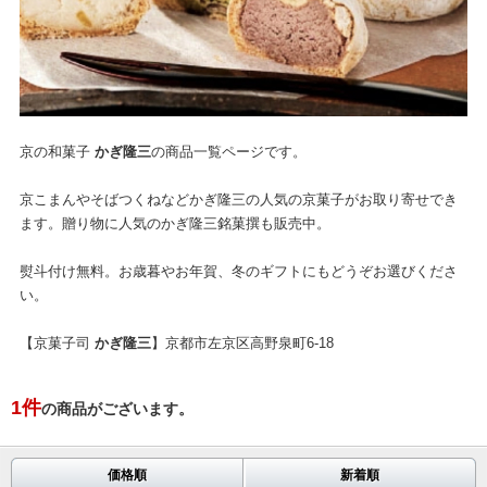
京の和菓子
かぎ隆三
の商品一覧ページです。
京こまんやそばつくねなどかぎ隆三の人気の京菓子がお取り寄せでき
ます。贈り物に人気のかぎ隆三銘菓撰も販売中。
熨斗付け無料。お歳暮やお年賀、冬のギフトにもどうぞお選びくださ
い。
【京菓子司
かぎ隆三
】京都市左京区高野泉町6-18
1
件
の商品がございます。
価格順
新着順