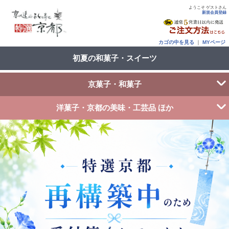
ようこそ ゲストさん
新規会員登録
カゴの中を見る
｜
MYページ
初夏の和菓子・スイーツ
京菓子・和菓子
洋菓子・京都の美味・工芸品 ほか