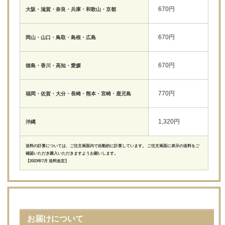
670円
大阪・滋賀・奈良・兵庫・和歌山・京都
670円
岡山・山口・鳥取・島根・広島
670円
徳島・香川・高知・愛媛
770円
福岡・佐賀・大分・長崎・熊本・宮崎・鹿児島
1,320円
沖縄
送料の計算については、ご注文画面内で自動的に計算しています。 ご注文画面に表示の送料をご
確認いただき購入いただきますようお願いします。
【2023年7月 送料改定】
お届けについて