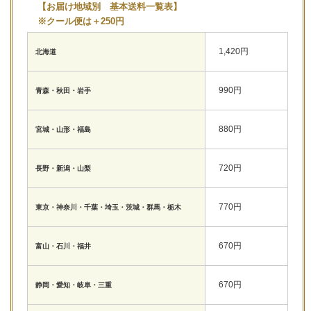
【お届け地域別 基本送料一覧表】
※クール便は＋250円
1,420円
北海道
990円
青森・秋田・岩手
880円
宮城・山形・福島
720円
長野・新潟・山梨
770円
東京・神奈川・千葉・埼玉・茨城・群馬・栃木
670円
富山・石川・福井
670円
静岡・愛知・岐阜・三重