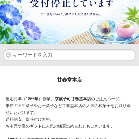
甘春堂本店
慶応元年（1865年）創業、
京菓子司甘春堂本店
のご注文ページ。
季節の上生菓子やお干菓子など甘春堂本店の人気の和菓子をお取り寄
せいただけます。
送料割安。熨斗付け無料。
お中元や夏のギフトに人気の銘菓詰め合わせもございます。