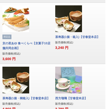
茶寿器(1個・箱入)【甘春堂本店】
限定品
販売価格(税込)
京の若あゆ 食べくらべ【京菓子10店
3,240
円
舗共同企画】
販売価格(税込)
3,600
円
茶寿器(1個・桐箱入)【甘春堂本店】
西方瑠璃【甘春堂本店】
販売価格(税込)
販売価格(税込)
4,860
円
3,780
円