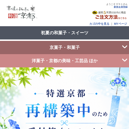
ようこそ ゲストさん
新規会員登録
カゴの中を見る
｜
MYページ
初夏の和菓子・スイーツ
京菓子・和菓子
洋菓子・京都の美味・工芸品 ほか