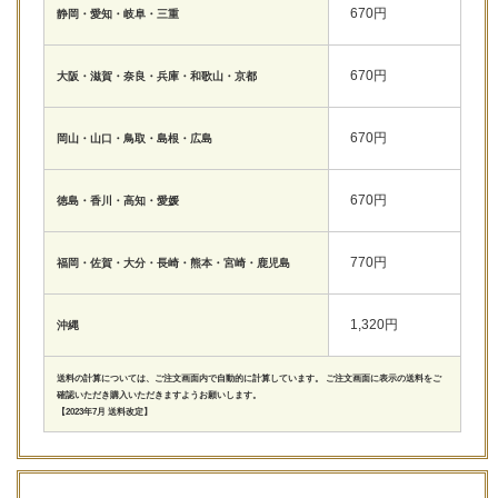
670円
静岡・愛知・岐阜・三重
670円
大阪・滋賀・奈良・兵庫・和歌山・京都
670円
岡山・山口・鳥取・島根・広島
670円
徳島・香川・高知・愛媛
770円
福岡・佐賀・大分・長崎・熊本・宮崎・鹿児島
1,320円
沖縄
送料の計算については、ご注文画面内で自動的に計算しています。 ご注文画面に表示の送料をご
確認いただき購入いただきますようお願いします。
【2023年7月 送料改定】