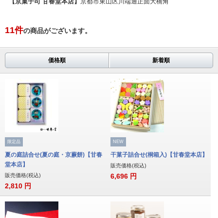
【京菓子司 甘春堂本店】
京都市東山区川端通正面大橋角
11
件
の商品がございます。
価格順
新着順
限定品
NEW
夏の庭詰合せ(夏の庭・京蕨餅)【甘春
干菓子詰合せ(桐箱入)【甘春堂本店】
堂本店】
販売価格(税込)
販売価格(税込)
6,696
円
2,810
円