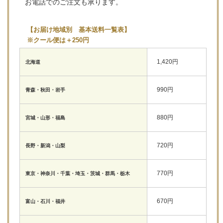
お電話でのご注文も承ります。
【お届け地域別 基本送料一覧表】
※クール便は＋250円
1,420円
北海道
990円
青森・秋田・岩手
880円
宮城・山形・福島
720円
長野・新潟・山梨
770円
東京・神奈川・千葉・埼玉・茨城・群馬・栃木
670円
富山・石川・福井