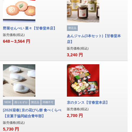
野菜せんべい 菜々【甘春堂本店】
限定品
販売価格(税込)
あんジャム(3本セット)【甘春堂本
648～3,564
円
店】
販売価格(税込)
3,240
円
京のタンス【甘春堂本店】
NEW
残りわずか
限定品
同梱不可
販売価格(税込)
[2026迎春] 京の花びら餅 食べくらべ
2,700
円
【京菓子協同組合青年部】
販売価格(税込)
5,730
円