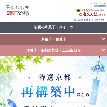
ようこそ ゲストさん
新規会員登録
カゴの中を見る
｜
MYページ
初夏の和菓子・スイーツ
京菓子・和菓子
洋菓子・京都の美味・工芸品 ほか