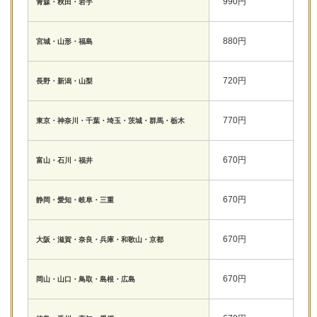
990円
青森・秋田・岩手
880円
宮城・山形・福島
720円
長野・新潟・山梨
770円
東京・神奈川・千葉・埼玉・茨城・群馬・栃木
670円
富山・石川・福井
670円
静岡・愛知・岐阜・三重
670円
大阪・滋賀・奈良・兵庫・和歌山・京都
670円
岡山・山口・鳥取・島根・広島