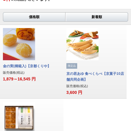
価格順
新着順
金の実(桐箱入)【京都くりや】
限定品
販売価格(税込)
京の若あゆ 食べくらべ【京菓子10店
1,879～16,545
円
舗共同企画】
販売価格(税込)
3,600
円