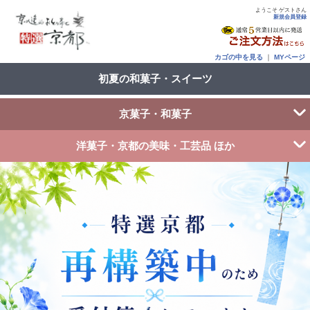
ようこそ ゲストさん
新規会員登録
カゴの中を見る
｜
MYページ
初夏の和菓子・スイーツ
京菓子・和菓子
洋菓子・京都の美味・工芸品 ほか