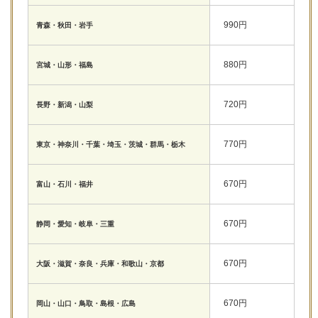
990円
青森・秋田・岩手
880円
宮城・山形・福島
720円
長野・新潟・山梨
770円
東京・神奈川・千葉・埼玉・茨城・群馬・栃木
670円
富山・石川・福井
670円
静岡・愛知・岐阜・三重
670円
大阪・滋賀・奈良・兵庫・和歌山・京都
670円
岡山・山口・鳥取・島根・広島