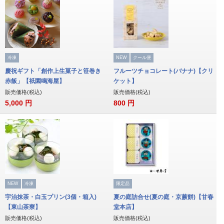
冷凍
NEW
クール便
慶祝ギフト「創作上生菓子と笹巻き
フルーツチョコレート(バナナ)【クリ
赤飯」【祇園鳴海屋】
ケット】
販売価格(税込)
販売価格(税込)
5,000
円
800
円
NEW
冷凍
限定品
宇治抹茶・白玉プリン(3個・箱入)
夏の庭詰合せ(夏の庭・京蕨餅)【甘春
【東山茶寮】
堂本店】
販売価格(税込)
販売価格(税込)