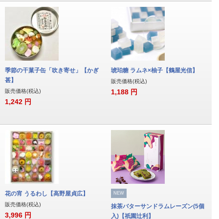
季節の干菓子缶「吹き寄せ」【かぎ
琥珀糖 ラムネ×柚子【鶴屋光信】
甚】
販売価格(税込)
販売価格(税込)
1,188
円
1,242
円
花の宵 うるわし【高野屋貞広】
NEW
販売価格(税込)
抹茶バターサンドラムレーズン(5個
3,996
円
入)【祇園辻利】