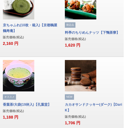
京ちゃふれ(10枚・箱入)【京都鶴屋
限定品
鶴寿庵】
料亭のちりめんナッツ【下鴨茶寮】
販売価格(税込)
販売価格(税込)
2,160
円
1,620
円
オススメ
NEW
香葉茶/大袋(19杯入)【孔葉堂】
カカオサンドクッキー(ダーク)【Dari
K】
販売価格(税込)
1,188
円
販売価格(税込)
1,706
円