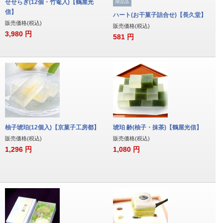
せせらぎ(12個・竹篭入)【鶴屋光
限定品
信】
ハート(お干菓子詰合せ)【長久堂】
販売価格(税込)
販売価格(税込)
3,980
円
581
円
柚子琥珀(12個入)【京菓子工房都】
琥珀 齢(柚子・抹茶)【鶴屋光信】
販売価格(税込)
販売価格(税込)
1,296
円
1,080
円