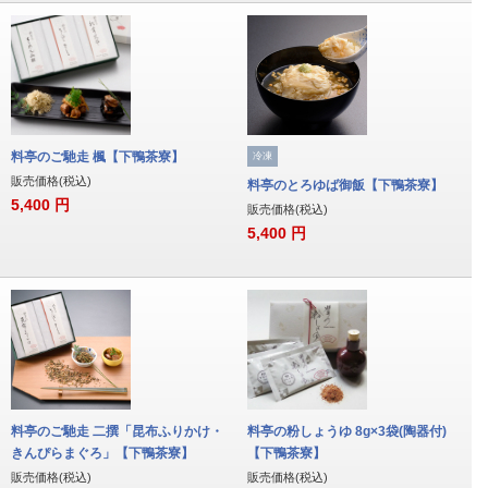
料亭のご馳走 楓【下鴨茶寮】
冷凍
販売価格(税込)
料亭のとろゆば御飯【下鴨茶寮】
5,400
円
販売価格(税込)
5,400
円
料亭のご馳走 二撰「昆布ふりかけ・
料亭の粉しょうゆ 8g×3袋(陶器付)
きんぴらまぐろ」【下鴨茶寮】
【下鴨茶寮】
販売価格(税込)
販売価格(税込)