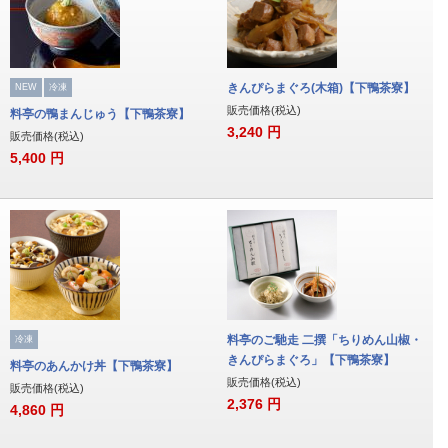
きんぴらまぐろ(木箱)【下鴨茶寮】
NEW
冷凍
販売価格(税込)
料亭の鴨まんじゅう【下鴨茶寮】
3,240
円
販売価格(税込)
5,400
円
料亭のご馳走 二撰「ちりめん山椒・
冷凍
きんぴらまぐろ」【下鴨茶寮】
料亭のあんかけ丼【下鴨茶寮】
販売価格(税込)
販売価格(税込)
2,376
円
4,860
円