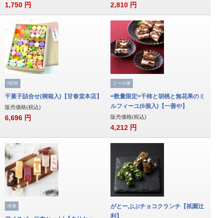
1,750
円
2,810
円
NEW
クール便
干菓子詰合せ(桐箱入)【甘春堂本店】
<数量限定>干柿と胡桃と無花果のミ
ルフィーユ(6個入)【一善や】
販売価格(税込)
6,696
円
販売価格(税込)
4,212
円
がとーぶぶチョコクランチ【祇園辻
冷凍
利】