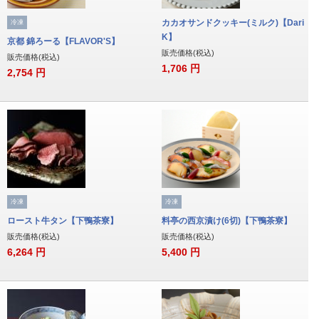
カカオサンドクッキー(ミルク)【Dari
冷凍
K】
京都 錦ろーる【FLAVOR'S】
販売価格(税込)
販売価格(税込)
1,706
円
2,754
円
冷凍
冷凍
ロースト牛タン【下鴨茶寮】
料亭の西京漬け(6切)【下鴨茶寮】
販売価格(税込)
販売価格(税込)
6,264
円
5,400
円