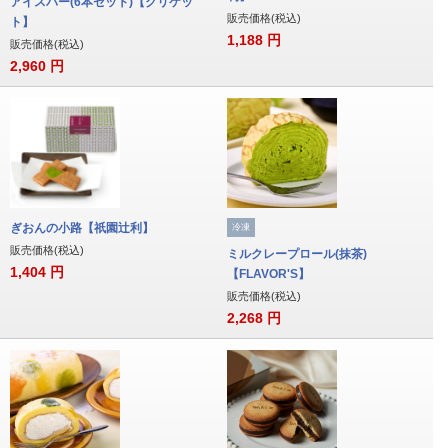
アイスバー(6本セット)【クリケッ
販売価格(税込)
ト】
1,188
円
販売価格(税込)
2,960
円
ぎおんの小路【祇園辻利】
冷凍
販売価格(税込)
ミルクレープロール(抹茶)
1,404
円
【FLAVOR'S】
販売価格(税込)
2,268
円