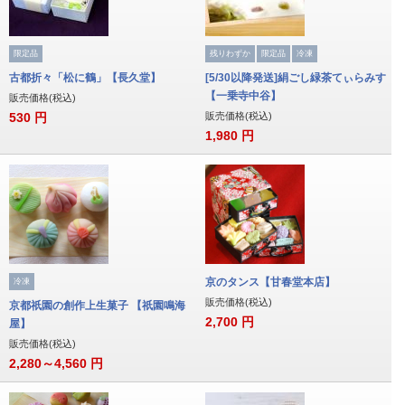
限定品
残りわずか
限定品
冷凍
古都折々「松に鶴」【長久堂】
[5/30以降発送]絹ごし緑茶てぃらみす
【一乗寺中谷】
販売価格(税込)
530
円
販売価格(税込)
1,980
円
京のタンス【甘春堂本店】
冷凍
販売価格(税込)
京都祇園の創作上生菓子 【祇園鳴海
2,700
円
屋】
販売価格(税込)
2,280～4,560
円