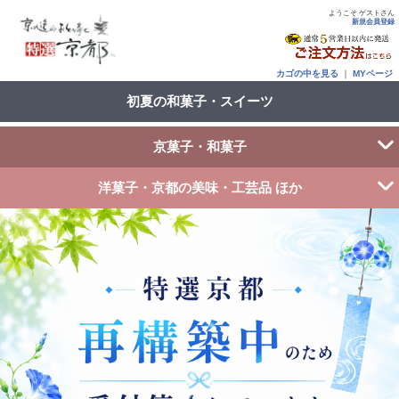
ようこそ ゲストさん
新規会員登録
カゴの中を見る
｜
MYページ
初夏の和菓子・スイーツ
京菓子・和菓子
洋菓子・京都の美味・工芸品 ほか