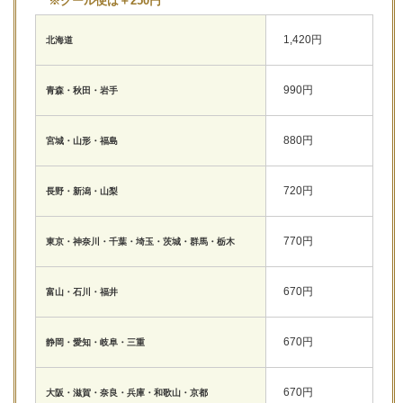
※クール便は＋250円
1,420円
北海道
990円
青森・秋田・岩手
880円
宮城・山形・福島
720円
長野・新潟・山梨
770円
東京・神奈川・千葉・埼玉・茨城・群馬・栃木
670円
富山・石川・福井
670円
静岡・愛知・岐阜・三重
670円
大阪・滋賀・奈良・兵庫・和歌山・京都