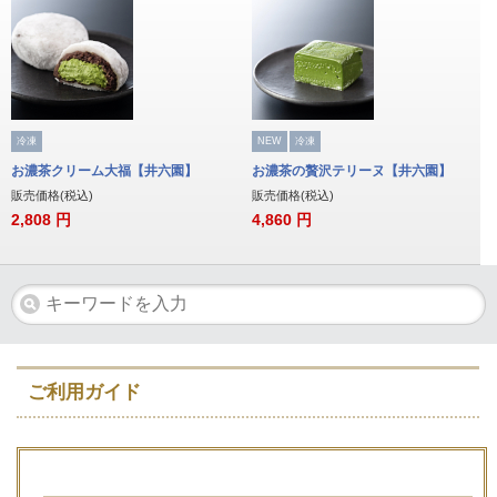
冷凍
NEW
冷凍
お濃茶クリーム大福【井六園】
お濃茶の贅沢テリーヌ【井六園】
販売価格(税込)
販売価格(税込)
2,808
円
4,860
円
ご利用ガイド