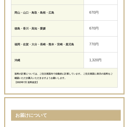
670円
岡山・山口・鳥取・島根・広島
670円
徳島・香川・高知・愛媛
770円
福岡・佐賀・大分・長崎・熊本・宮崎・鹿児島
1,320円
沖縄
送料の計算については、ご注文画面内で自動的に計算しています。 ご注文画面に表示の送料をご
確認いただき購入いただきますようお願いします。
【2023年7月 送料改定】
お届けについて