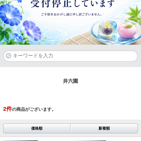
井六園
2
件
の商品がございます。
価格順
新着順