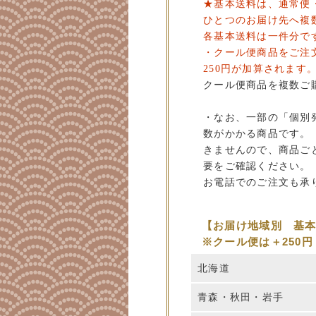
★基本送料は、通常便
ひとつのお届け先へ複
各基本送料は一件分で
・クール便商品をご注
250円が加算されます
クール便商品を複数ご
・なお、一部の「個別
数がかかる商品です。
きませんので、商品ご
要をご確認ください。
お電話でのご注文も承
【お届け地域別 基
※クール便は＋250円
北海道
青森・秋田・岩手