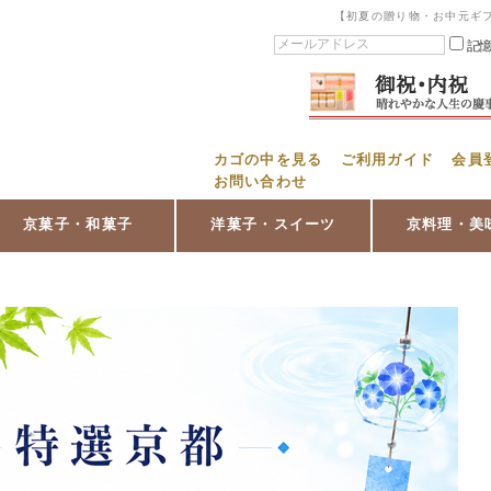
【初夏の贈り物・お中元ギ
記
カゴの中を見る
ご利用ガイド
会員
お問い合わせ
京菓子・和菓子
洋菓子・スイーツ
京料理・美