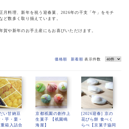
正月料理、新年を祝う迎春菓、2026年の干支「午」をモチ
など数多く取り揃えています。
年賀や新年のお手土産にもお喜びいただけます。
価格順
新着順
表示件数
だい甘納豆
京都祇園の創作上
[2026迎春] 京の
六・芋・栗・
生菓子 【祇園鳴
花びら餅 食べく
)重箱入詰合
海屋】
らべ【京菓子協同