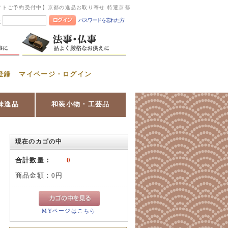
フトご予約受付中】京都の逸品お取り寄せ 特選京都
パスワードを忘れた方
憶
登録
マイページ・ログイン
味逸品
和装小物・工芸品
現在のカゴの中
合計数量：
0
商品金額：
0円
MYページはこちら