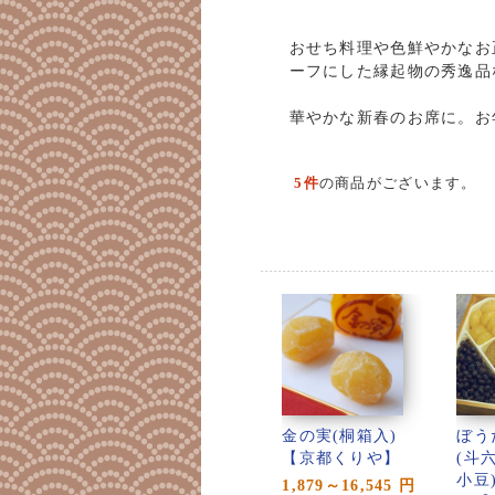
おせち料理や色鮮やかなお
ーフにした縁起物の秀逸品
華やかな新春のお席に。お
5件
の商品がございます。
金の実(桐箱入)
ぼう
【京都くりや】
(斗
小豆
1,879～16,545
円