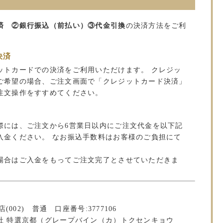
済 ②銀行振込（前払い）③代金引換
の決済方法をご利
決済
ットカードでの決済をご利用いただけます。 クレジッ
ご希望の場合、ご注文画面で「クレジットカード決済」
注文操作をすすめてください。
）
際には、ご注文から6営業日以内にご注文代金を以下記
入金ください。 なお振込手数料はお客様のご負担にて
場合はご入金をもってご注文完了とさせていただきま
(002) 普通 口座番号:3777106
社 特選京都（グレープバイン（カ）トクセンキョウ