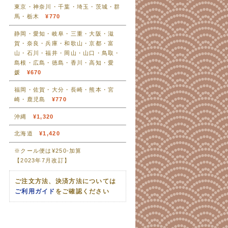
東京・神奈川・千葉・埼玉・茨城・群
馬・栃木
¥770
静岡・愛知・岐阜・三重・大阪・滋
賀・奈良・兵庫・和歌山・京都・富
山・石川・福井・岡山・山口・鳥取・
島根・広島・徳島・香川・高知・愛
媛
¥670
福岡・佐賀・大分・長崎・熊本・宮
崎・鹿児島
¥770
沖縄
¥1,320
北海道
¥1,420
※クール便は¥250-加算
【2023年7月改訂】
ご注文方法、決済方法については
ご利用ガイド
をご確認ください