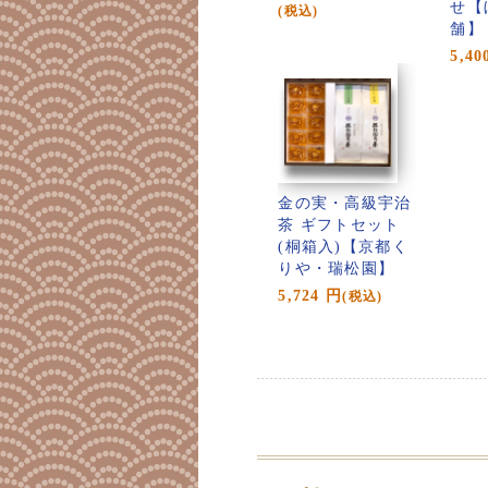
せ【
(税込)
舗】
5,40
金の実・高級宇治
茶 ギフトセット
(桐箱入)【京都く
りや・瑞松園】
5,724
円
(税込)