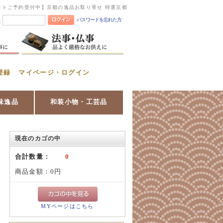
フトご予約受付中】京都の逸品お取り寄せ 特選京都
パスワードを忘れた方
憶
登録
マイページ・ログイン
味逸品
和装小物・工芸品
現在のカゴの中
合計数量：
0
商品金額：
0円
MYページはこちら