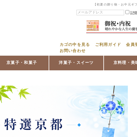
【初夏の贈り物・お中元ギ
記
カゴの中を見る
ご利用ガイド
会員
お問い合わせ
京菓子・和菓子
洋菓子・スイーツ
京料理・美