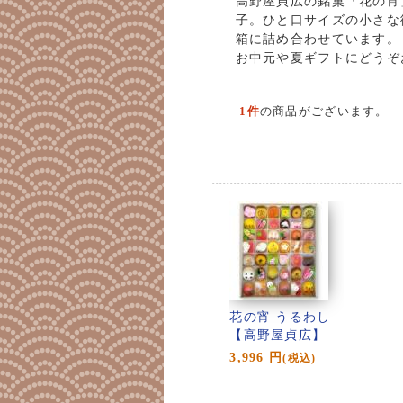
高野屋貞広の銘菓「花の宵
子。ひと口サイズの小さな
箱に詰め合わせています。
お中元や夏ギフトにどうぞ
1件
の商品がございます。
花の宵 うるわし
【高野屋貞広】
3,996
円
(税込)