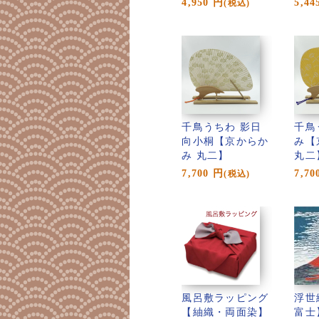
4,950
円
5,44
(税込)
千鳥うちわ 影日
千鳥
向小桐【京からか
み【
み 丸二】
丸二
7,700
円
7,70
(税込)
風呂敷ラッピング
浮世
【紬織・両面染】
富士