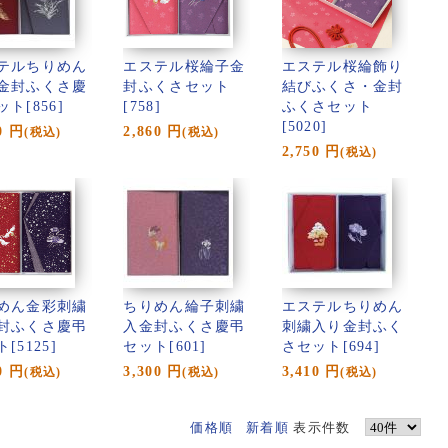
テルちりめん
エステル桜綸子金
エステル桜綸飾り
金封ふくさ慶
封ふくさセット
結びふくさ・金封
ト[856]
[758]
ふくさセット
[5020]
0
円
2,860
円
(税込)
(税込)
2,750
円
(税込)
めん金彩刺繍
ちりめん綸子刺繍
エステルちりめん
封ふくさ慶弔
入金封ふくさ慶弔
刺繍入り金封ふく
[5125]
セット[601]
さセット[694]
0
円
3,300
円
3,410
円
(税込)
(税込)
(税込)
価格順
新着順
表示件数