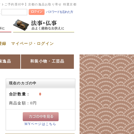
フトご予約受付中】京都の逸品お取り寄せ 特選京都
パスワードを忘れた方
憶
登録
マイページ・ログイン
味逸品
和装小物・工芸品
現在のカゴの中
合計数量：
0
商品金額：
0円
MYページはこちら