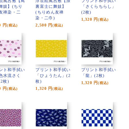
絵風呂敷【鳥
浮世絵風呂敷【浪
プリント和手拭い
舞妓】(ちり
裏富士に舞妓】
「さくらちらし」
友禅染・二
(ちりめん友禅
(2枚)
染・二巾)
1,320
円
(税込)
0
円
2,500
円
(税込)
(税込)
ント和手拭い
プリント和手拭い
プリント和手拭い
色水流さく
「ひょうたん」(2
「龍」(2枚)
2枚)
枚)
1,320
円
(税込)
0
円
1,320
円
(税込)
(税込)