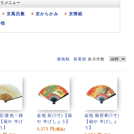
ゴリメニュー
京風呂敷
京からかみ
京懐紙
の他
価格順
新着順
表示件数
花/黄色・婦
金地 松(5寸)【扇
金地 御所車(5寸)
【扇や 半げ
や 半げしょう】
【扇や 半げしょ
う】
う】
3,575
円
(税込)