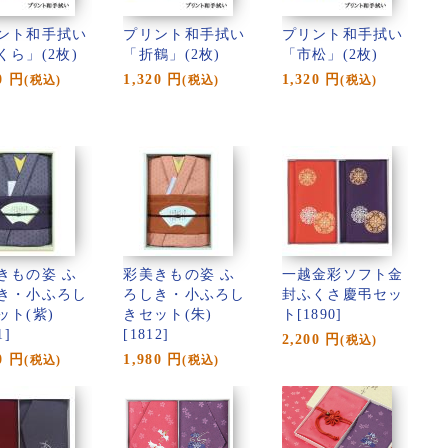
ント和手拭い
プリント和手拭い
プリント和手拭い
くら」(2枚)
「折鶴」(2枚)
「市松」(2枚)
0
円
1,320
円
1,320
円
(税込)
(税込)
(税込)
きもの姿 ふ
彩美きもの姿 ふ
一越金彩ソフト金
き・小ふろし
ろしき・小ふろし
封ふくさ慶弔セッ
ット(紫)
きセット(朱)
ト[1890]
1]
[1812]
2,200
円
(税込)
0
円
1,980
円
(税込)
(税込)