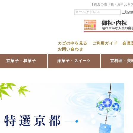
【初夏の贈り物・お中元ギ
記
カゴの中を見る
ご利用ガイド
会員
お問い合わせ
京菓子・和菓子
洋菓子・スイーツ
京料理・美