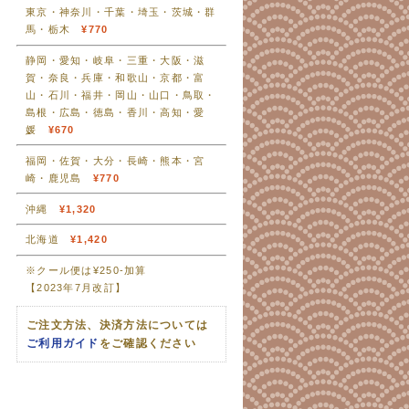
東京・神奈川・千葉・埼玉・茨城・群
馬・栃木
¥770
静岡・愛知・岐阜・三重・大阪・滋
賀・奈良・兵庫・和歌山・京都・富
山・石川・福井・岡山・山口・鳥取・
島根・広島・徳島・香川・高知・愛
媛
¥670
福岡・佐賀・大分・長崎・熊本・宮
崎・鹿児島
¥770
沖縄
¥1,320
北海道
¥1,420
※クール便は¥250-加算
【2023年7月改訂】
ご注文方法、決済方法については
ご利用ガイド
をご確認ください