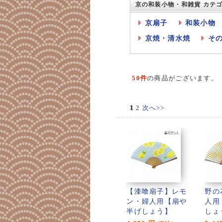
京の和装小物・和雑貨 カテ
京扇子
和装小物
京焼・清水焼
そ
50件
の商品がございます。
1
2
次へ>>
【漆喰扇子】レモ
野の
ン・婦人用【扇や
人用
半げしょう】
しょ