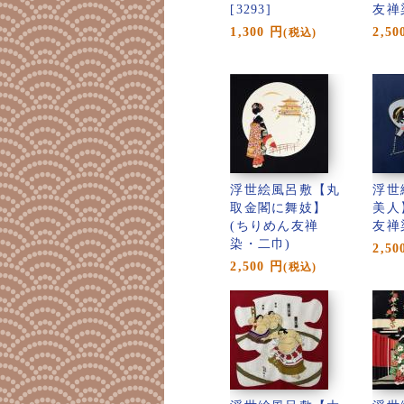
[3293]
友禅
1,300
円
2,50
(税込)
浮世絵風呂敷【丸
浮世
取金閣に舞妓】
美人
(ちりめん友禅
友禅
染・二巾)
2,50
2,500
円
(税込)