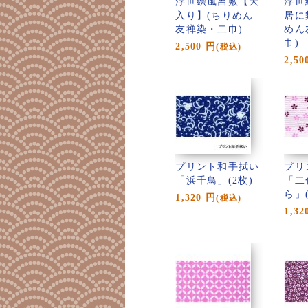
浮世絵風呂敷【大
浮世
入り】(ちりめん
居に
友禅染・二巾)
めん
巾)
2,500
円
(税込)
2,50
プリント和手拭い
プリ
「浜千鳥」(2枚)
「二
ら」(
1,320
円
(税込)
1,32