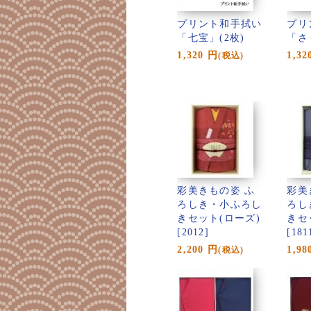
プリント和手拭い
プリ
「七宝」(2枚)
「さ
1,320
円
1,32
(税込)
彩美きもの姿 ふ
彩美
ろしき・小ふろし
ろし
きセット(ローズ)
きセ
[2012]
[181
2,200
円
1,98
(税込)