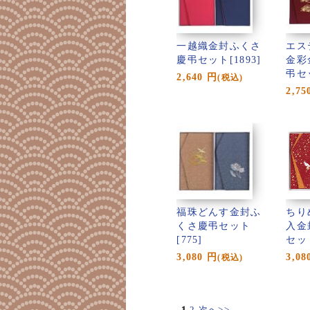
一越織金封ふくさ
エス
慶弔セット[1893]
金彩
弔セッ
2,640
円
(税込)
2,75
福珠どんす金封ふ
ちり
くさ慶弔セット
入金
[775]
セット
3,080
円
3,08
(税込)
1
2
次へ>>