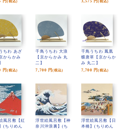
5
円
3,575
円
(税込)
(税込)
うちわ あざ
千鳥うちわ 大浪
千鳥うちわ 鳳凰
京からかみ
【京からかみ 丸
蝶唐草【京からか
】
二】
み 丸二】
0
円
7,700
円
7,700
円
(税込)
(税込)
(税込)
絵風呂敷【紅
浮世絵風呂敷【神
浮世絵風呂敷【日
】(ちりめん
奈川沖浪裏】(ち
本橋】(ちりめん