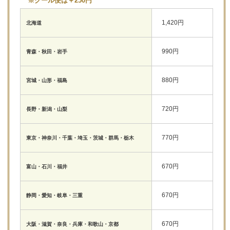
※クール便は＋250円
1,420円
北海道
990円
青森・秋田・岩手
880円
宮城・山形・福島
720円
長野・新潟・山梨
770円
東京・神奈川・千葉・埼玉・茨城・群馬・栃木
670円
富山・石川・福井
670円
静岡・愛知・岐阜・三重
670円
大阪・滋賀・奈良・兵庫・和歌山・京都