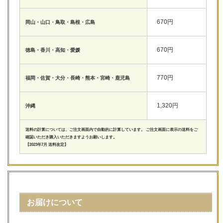
670円
岡山・山口・鳥取・島根・広島
670円
徳島・香川・高知・愛媛
770円
福岡・佐賀・大分・長崎・熊本・宮崎・鹿児島
1,320円
沖縄
送料の計算については、ご注文画面内で自動的に計算しています。 ご注文画面に表示の送料をご
確認いただき購入いただきますようお願いします。
【2023年7月 送料改定】
お届けについて