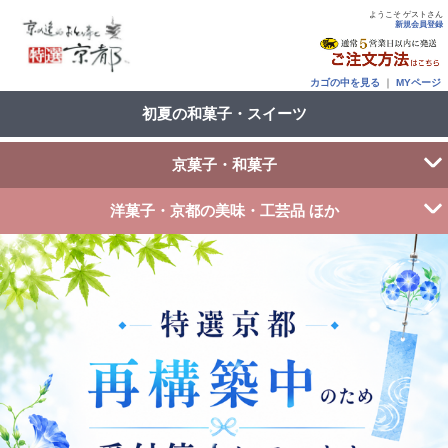
ようこそ ゲストさん
新規会員登録
カゴの中を見る
｜
MYページ
初夏の和菓子・スイーツ
京菓子・和菓子
洋菓子・京都の美味・工芸品 ほか