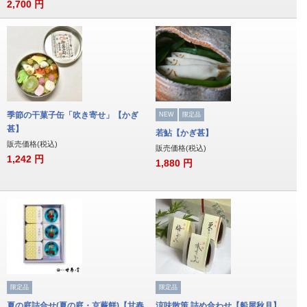
2,700
円
季節の干菓子缶「吹き寄せ」【かぎ
NEW
限定品
甚】
若鮎【かぎ甚】
販売価格(税込)
販売価格(税込)
1,242
円
1,880
円
限定品
限定品
夏の庭詰合せ(夏の庭・京蕨餅)【甘春
涼味散策 詰め合わせ【船屋秋月】