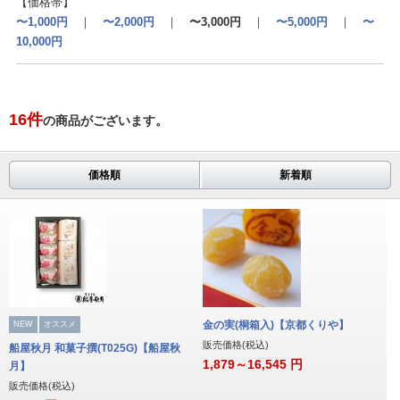
【価格帯】
〜1,000円
｜
〜2,000円
｜
〜3,000円
｜
〜5,000円
｜
〜
10,000円
16
件
の商品がございます。
価格順
新着順
金の実(桐箱入)【京都くりや】
NEW
オススメ
販売価格(税込)
船屋秋月 和菓子撰(T025G)【船屋秋
1,879～16,545
円
月】
販売価格(税込)