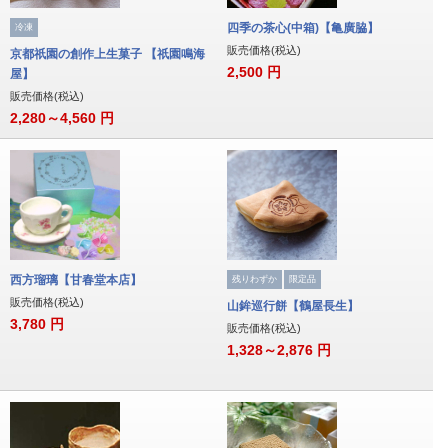
四季の茶心(中箱)【亀廣脇】
冷凍
販売価格(税込)
京都祇園の創作上生菓子 【祇園鳴海
2,500
円
屋】
販売価格(税込)
2,280～4,560
円
西方瑠璃【甘春堂本店】
残りわずか
限定品
販売価格(税込)
山鉾巡行餅【鶴屋長生】
3,780
円
販売価格(税込)
1,328～2,876
円