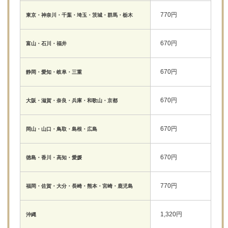
770円
東京・神奈川・千葉・埼玉・茨城・群馬・栃木
670円
富山・石川・福井
670円
静岡・愛知・岐阜・三重
670円
大阪・滋賀・奈良・兵庫・和歌山・京都
670円
岡山・山口・鳥取・島根・広島
670円
徳島・香川・高知・愛媛
770円
福岡・佐賀・大分・長崎・熊本・宮崎・鹿児島
1,320円
沖縄