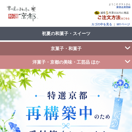
ようこそ ゲストさん
新規会員登録
カゴの中を見る
｜
MYページ
初夏の和菓子・スイーツ
京菓子・和菓子
洋菓子・京都の美味・工芸品 ほか