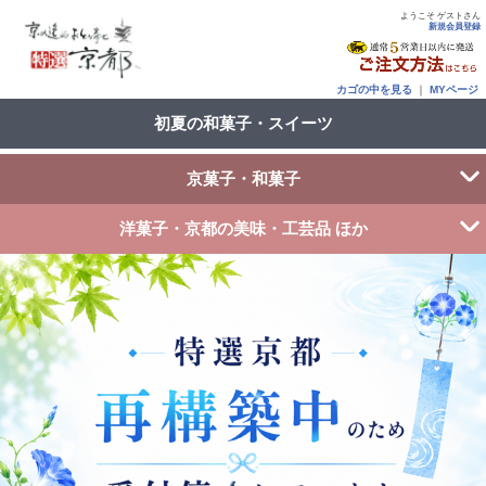
ようこそ ゲストさん
新規会員登録
カゴの中を見る
｜
MYページ
初夏の和菓子・スイーツ
京菓子・和菓子
洋菓子・京都の美味・工芸品 ほか