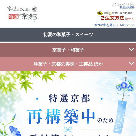
ようこそ ゲストさん
新規会員登録
カゴの中を見る
｜
MYページ
初夏の和菓子・スイーツ
京菓子・和菓子
洋菓子・京都の美味・工芸品 ほか