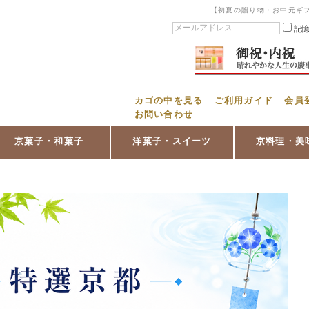
【初夏の贈り物・お中元ギ
記
カゴの中を見る
ご利用ガイド
会員
お問い合わせ
京菓子・和菓子
洋菓子・スイーツ
京料理・美