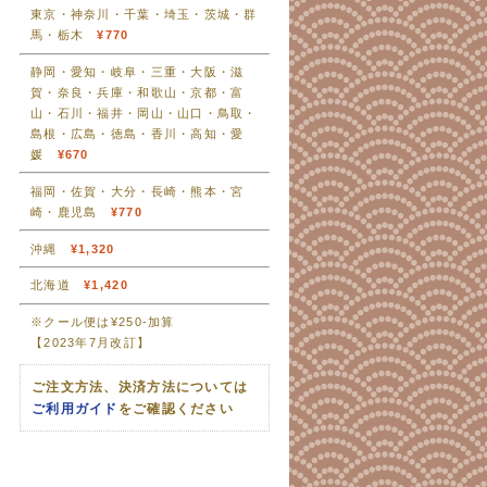
東京・神奈川・千葉・埼玉・茨城・群
馬・栃木
¥770
静岡・愛知・岐阜・三重・大阪・滋
賀・奈良・兵庫・和歌山・京都・富
山・石川・福井・岡山・山口・鳥取・
島根・広島・徳島・香川・高知・愛
媛
¥670
福岡・佐賀・大分・長崎・熊本・宮
崎・鹿児島
¥770
沖縄
¥1,320
北海道
¥1,420
※クール便は¥250-加算
【2023年7月改訂】
ご注文方法、決済方法については
ご利用ガイド
をご確認ください