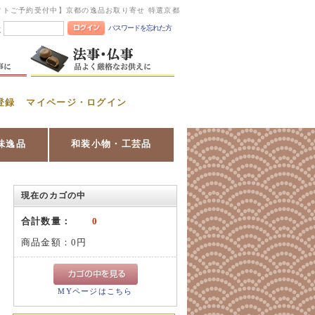
フトご予約受付中】京都の逸品お取り寄せ 特選京都
パスワードを忘れた方
憶
登録
マイページ・ログイン
味逸品
和装小物・工芸品
現在のカゴの中
合計数量：
0
商品金額：
0円
MYページはこちら