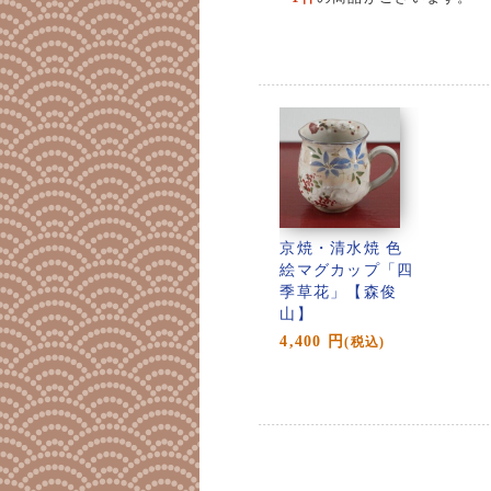
京焼・清水焼 色
絵マグカップ「四
季草花」【森俊
山】
4,400
円
(税込)