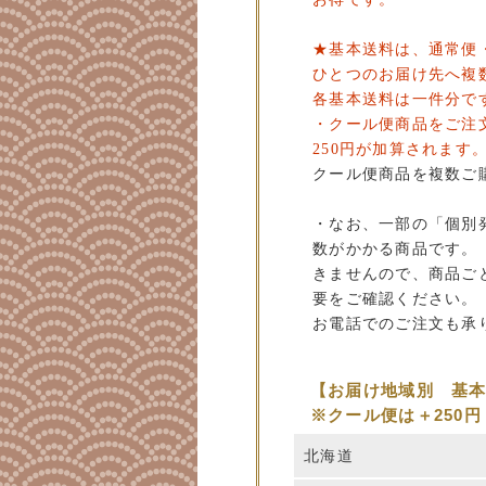
★基本送料は、通常便
ひとつのお届け先へ複
各基本送料は一件分で
・クール便商品をご注
250円が加算されます
クール便商品を複数ご
・なお、一部の「個別
数がかかる商品です。
きませんので、商品ご
要をご確認ください。
お電話でのご注文も承
【お届け地域別 基
※クール便は＋250円
北海道