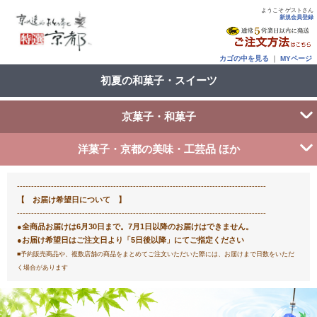
ようこそ ゲストさん
新規会員登録
カゴの中を見る
｜
MYページ
初夏の和菓子・スイーツ
京菓子・和菓子
洋菓子・京都の美味・工芸品 ほか
----------------------------------------------------------------------------------------
【 お届け希望日について 】
----------------------------------------------------------------------------------------
●全商品お届けは6月30日まで。7月1日以降のお届けはできません。
●お届け希望日はご注文日より「5日後以降」にてご指定ください
■予約販売商品や、複数店舗の商品をまとめてご注文いただいた際には、お届けまで日数をいただ
く場合があります