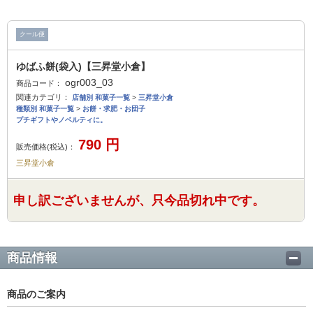
クール便
ゆばふ餅(袋入)【三昇堂小倉】
ogr003_03
商品コード：
関連カテゴリ：
店舗別 和菓子一覧
>
三昇堂小倉
種類別 和菓子一覧
>
お餅・求肥・お団子
プチギフトやノベルティに。
790
円
販売価格(税込)：
三昇堂小倉
申し訳ございませんが、只今品切れ中です。
商品情報
商品のご案内