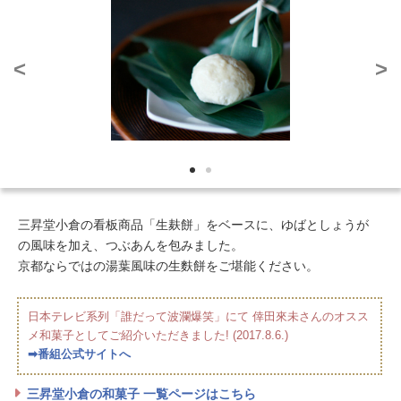
<
>
三昇堂小倉の看板商品「生麸餅」をベースに、ゆばとしょうが
の風味を加え、つぶあんを包みました。
京都ならではの湯葉風味の生麩餅をご堪能ください。
日本テレビ系列「誰だって波瀾爆笑」にて 倖田來未さんのオスス
メ和菓子としてご紹介いただきました! (2017.8.6.)
➡番組公式サイトへ
三昇堂小倉の和菓子 一覧ページはこちら