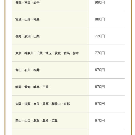
990円
青森・秋田・岩手
880円
宮城・山形・福島
720円
長野・新潟・山梨
770円
東京・神奈川・千葉・埼玉・茨城・群馬・栃木
670円
富山・石川・福井
670円
静岡・愛知・岐阜・三重
670円
大阪・滋賀・奈良・兵庫・和歌山・京都
670円
岡山・山口・鳥取・島根・広島