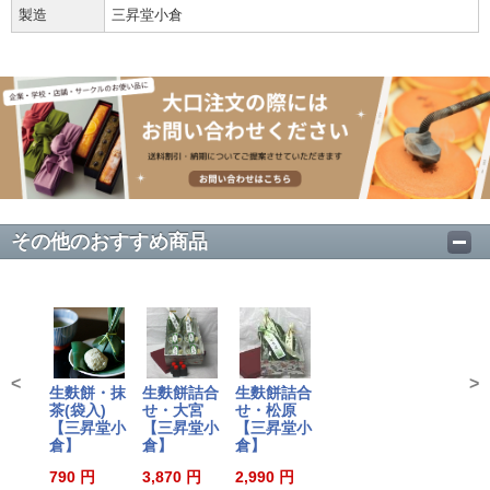
製造
三昇堂小倉
その他のおすすめ商品
<
>
生麩餅・抹
生麩餅詰合
生麩餅詰合
茶(袋入)
せ・大宮
せ・松原
【三昇堂小
【三昇堂小
【三昇堂小
倉】
倉】
倉】
790 円
3,870 円
2,990 円