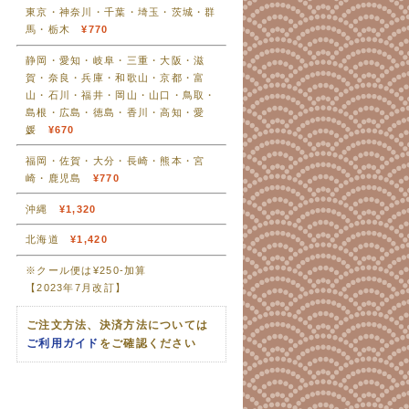
東京・神奈川・千葉・埼玉・茨城・群
馬・栃木
¥770
静岡・愛知・岐阜・三重・大阪・滋
賀・奈良・兵庫・和歌山・京都・富
山・石川・福井・岡山・山口・鳥取・
島根・広島・徳島・香川・高知・愛
媛
¥670
福岡・佐賀・大分・長崎・熊本・宮
崎・鹿児島
¥770
沖縄
¥1,320
北海道
¥1,420
※クール便は¥250-加算
【2023年7月改訂】
ご注文方法、決済方法については
ご利用ガイド
をご確認ください