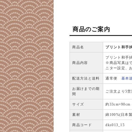
商品のご案内
商品名
プリント和手拭
プリント和手拭
商品内容
※商品写真は
ニター設定、
配送方法と送料
通常便
基本
お届けまでの期
ご注文より5
間
サイズ
約33cm×90cm
素材
綿100%(日本製
商品コード
dks013_15