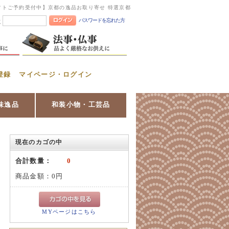
フトご予約受付中】京都の逸品お取り寄せ 特選京都
パスワードを忘れた方
憶
登録
マイページ・ログイン
味逸品
和装小物・工芸品
現在のカゴの中
合計数量：
0
商品金額：
0円
MYページはこちら