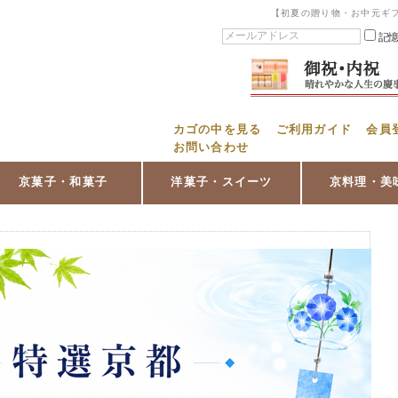
【初夏の贈り物・お中元ギ
記
カゴの中を見る
ご利用ガイド
会員
お問い合わせ
京菓子・和菓子
洋菓子・スイーツ
京料理・美