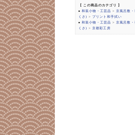
【 この商品のカテゴリ 】
和装小物・工芸品
>
京風呂敷・
■
くさ)
>
プリント和手拭い
和装小物・工芸品
>
京風呂敷・
■
くさ)
>
京都彩工房