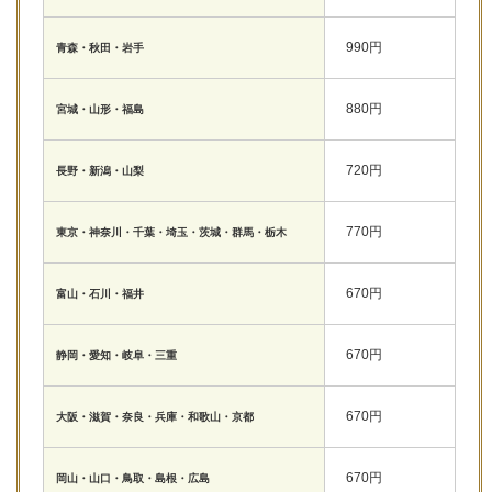
990円
青森・秋田・岩手
880円
宮城・山形・福島
720円
長野・新潟・山梨
770円
東京・神奈川・千葉・埼玉・茨城・群馬・栃木
670円
富山・石川・福井
670円
静岡・愛知・岐阜・三重
670円
大阪・滋賀・奈良・兵庫・和歌山・京都
670円
岡山・山口・鳥取・島根・広島