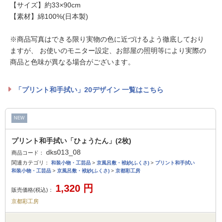
【サイズ】約33×90cm
【素材】綿100%(日本製)
※商品写真はできる限り実物の色に近づけるよう徹底しており
ますが、 お使いのモニター設定、お部屋の照明等により実際の
商品と色味が異なる場合がございます。
「プリント和手拭い」20デザイン 一覧はこちら
NEW
プリント和手拭い「ひょうたん」(2枚)
dks013_08
商品コード：
関連カテゴリ：
和装小物・工芸品
>
京風呂敷・袱紗(ふくさ)
>
プリント和手拭い
和装小物・工芸品
>
京風呂敷・袱紗(ふくさ)
>
京都彩工房
1,320
円
販売価格(税込)：
京都彩工房