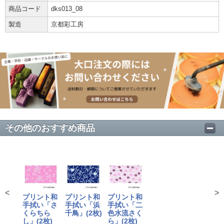
商品コード
dks013_08
製造
京都彩工房
その他のおすすめ商品
<
>
プリント和
プリント和
プリント和
手拭い「さ
手拭い「浜
手拭い「二
くらちら
千鳥」(2枚)
色水流さく
し」(2枚)
ら」(2枚)