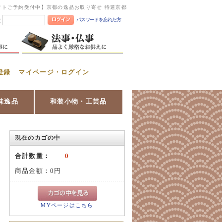
フトご予約受付中】京都の逸品お取り寄せ 特選京都
パスワードを忘れた方
憶
登録
マイページ・ログイン
味逸品
和装小物・工芸品
現在のカゴの中
合計数量：
0
商品金額：
0円
MYページはこちら