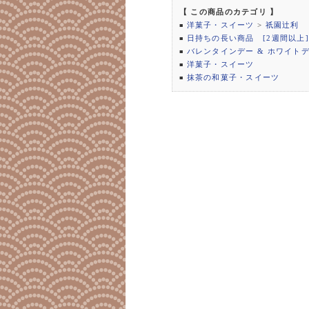
【 この商品のカテゴリ 】
洋菓子・スイーツ
>
祇園辻利
■
日持ちの長い商品 [2週間以上]
■
バレンタインデー & ホワイト
■
洋菓子・スイーツ
■
抹茶の和菓子・スイーツ
■