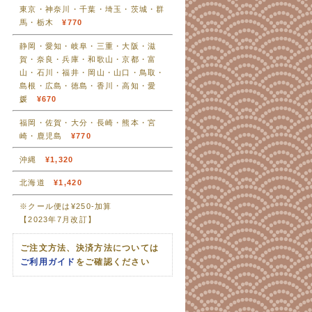
東京・神奈川・千葉・埼玉・茨城・群
馬・栃木
¥770
静岡・愛知・岐阜・三重・大阪・滋
賀・奈良・兵庫・和歌山・京都・富
山・石川・福井・岡山・山口・鳥取・
島根・広島・徳島・香川・高知・愛
媛
¥670
福岡・佐賀・大分・長崎・熊本・宮
崎・鹿児島
¥770
沖縄
¥1,320
北海道
¥1,420
※クール便は¥250-加算
【2023年7月改訂】
ご注文方法、決済方法については
ご利用ガイド
をご確認ください