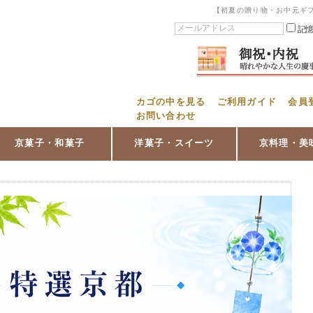
【初夏の贈り物・お中元ギ
記
カゴの中を見る
ご利用ガイド
会員
お問い合わせ
京菓子・和菓子
洋菓子・スイーツ
京料理・美