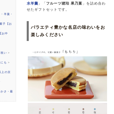
水羊羹
」「
フルーツ琥珀 果乃菓
」を詰め合わ
せたギフトセットです。
ん・羊羹・
菓子【お
バラエティ豊かな名店の味わいをお
円【お中
楽しみください
内祝い
>
事にも
>
以上の京
せ
みかさ・最