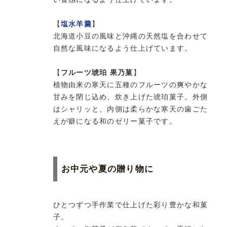
【
塩水羊羹
】
北海道小豆の風味と沖縄の天然塩を合わせて
自然な風味になるよう仕上げています。
【
フルーツ琥珀 果乃菓
】
植物由来の寒天に五種のフルーツの爽やかな
甘みを閉じ込め、炊き上げた琥珀菓子。外側
はシャリッと、内側は柔らかな寒天の歯ごた
えが癖になる和のゼリー菓子です。
お中元や夏の贈り物に
ひとつずつ手作業で仕上げた彩り豊かな和菓
子。