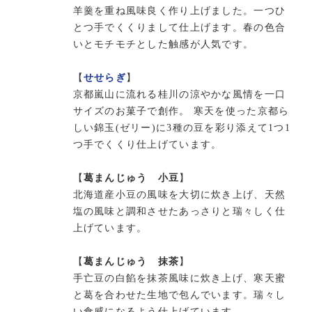
羊羹を重ね風味良く作り上げました。一つひ
とつ手でくくりまして仕上げます。春の色合
いとモチモチとした触感が人気です。
【
せせらぎ
】
京都嵐山に流れる桂川の涼やかな風情を一口
サイズのお菓子で創作。 寒天を使った京都ら
しい錦玉(ゼリー)に3種の豆を彩り添えて1つ1
つ手でくくり仕上げています。
【
葛まんじゅう 小豆
】
北海道産小豆の風味を大切に炊き上げ、天然
塩の風味と調和させたあっさりと瑞々しく仕
上げています。
【
葛まんじゅう 抹茶
】
手亡豆の白餡を抹茶風味に炊き上げ、寒天蜜
と葛を合わせた生地で包んでいます。瑞々し
い食感になるよう仕上げています。