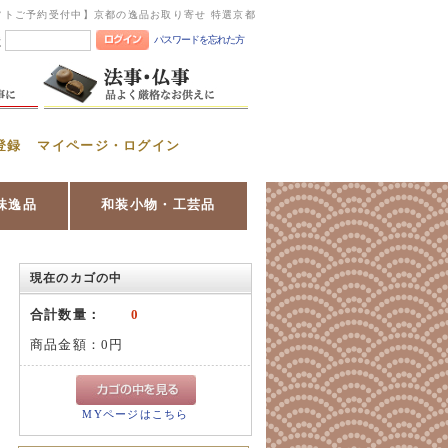
フトご予約受付中】京都の逸品お取り寄せ 特選京都
パスワードを忘れた方
憶
登録
マイページ・ログイン
味逸品
和装小物・工芸品
現在のカゴの中
合計数量：
0
商品金額：
0円
MYページはこちら