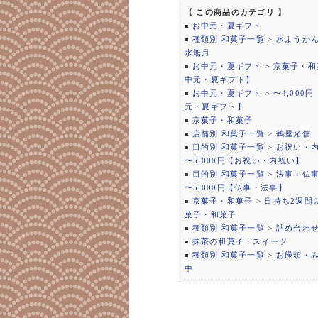
【 この商品のカテゴリ 】
お中元・夏ギフト
■
種類別 和菓子一覧
>
水ようか
■
水無月
お中元・夏ギフト
>
京菓子・和
■
中元・夏ギフト】
お中元・夏ギフト
>
〜4,000
■
元・夏ギフト】
京菓子・和菓子
■
店舗別 和菓子一覧
>
鶴屋光信
■
目的別 和菓子一覧
>
お祝い・
■
〜5,000円【お祝い・内祝い】
目的別 和菓子一覧
>
法事・仏
■
〜5,000円【仏事・法事】
京菓子・和菓子
>
日持ち2週間
■
菓子・和菓子
種類別 和菓子一覧
>
詰め合わ
■
抹茶の和菓子・スイーツ
■
種類別 和菓子一覧
>
お饅頭・
■
中