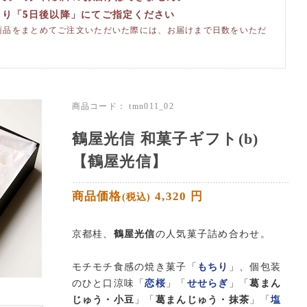
より「5日後以降」にてご指定ください
商品をまとめてご注文いただいた際には、お届けまで日数をいただ
商品コード：
tmn011_02
鶴屋光信 和菓子ギフト(b)
【鶴屋光信】
商品価格
4,320
円
(税込)
京都桂、
鶴屋光信
の人気菓子詰め合わせ。
モチモチ食感の焼き菓子「
もちり
」、個包装
のひと口涼味「
恋桜
」「
せせらぎ
」「
葛まん
じゅう・小豆
」「
葛まんじゅう・抹茶
」「
塩