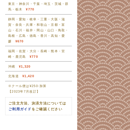
東京・神奈川・千葉・埼玉・茨城・群
馬・栃木
¥770
静岡・愛知・岐阜・三重・大阪・滋
賀・奈良・兵庫・和歌山・京都・富
山・石川・福井・岡山・山口・鳥取・
島根・広島・徳島・香川・高知・愛
媛
¥670
福岡・佐賀・大分・長崎・熊本・宮
崎・鹿児島
¥770
沖縄
¥1,320
北海道
¥1,420
※クール便は¥250-加算
【2023年7月改訂】
ご注文方法、決済方法については
ご利用ガイド
をご確認ください