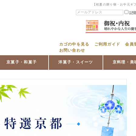
【初夏の贈り物・お中元ギ
記
カゴの中を見る
ご利用ガイド
会員
お問い合わせ
京菓子・和菓子
洋菓子・スイーツ
京料理・美