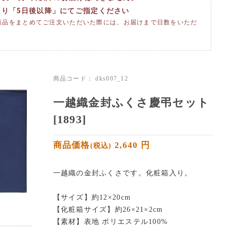
より「5日後以降」にてご指定ください
商品をまとめてご注文いただいた際には、お届けまで日数をいただ
商品コード：
dks007_12
一越織金封ふくさ慶弔セット
[1893]
商品価格
2,640
円
(税込)
一越織の金封ふくさです。化粧箱入り。
【サイズ】約12×20cm
【化粧箱サイズ】約26×21×2cm
【素材】表地 ポリエステル100%