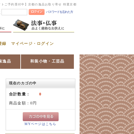
フトご予約受付中】京都の逸品お取り寄せ 特選京都
パスワードを忘れた方
憶
登録
マイページ・ログイン
味逸品
和装小物・工芸品
現在のカゴの中
合計数量：
0
商品金額：
0円
MYページはこちら