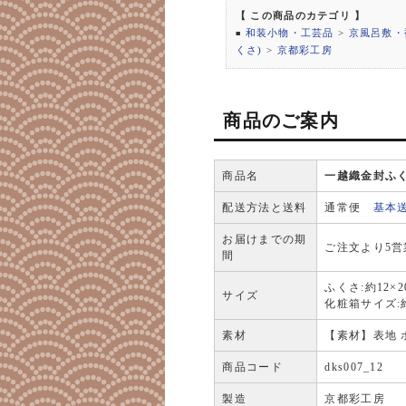
【 この商品のカテゴリ 】
和装小物・工芸品
>
京風呂敷・
■
くさ)
>
京都彩工房
商品のご案内
商品名
一越織金封ふくさ
配送方法と送料
通常便
基本
お届けまでの期
ご注文より5
間
ふくさ:約12×2
サイズ
化粧箱サイズ:約2
素材
【素材】表地 
商品コード
dks007_12
製造
京都彩工房