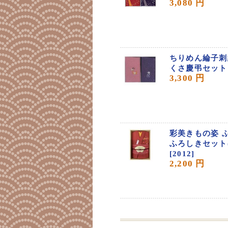
3,080 円
ちりめん綸子刺
くさ慶弔セット[
3,300 円
彩美きもの姿 
ふろしきセット
[2012]
2,200 円