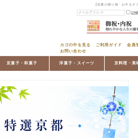
【初夏の贈り物・お中元ギ
記
カゴの中を見る
ご利用ガイド
会員
お問い合わせ
京菓子・和菓子
洋菓子・スイーツ
京料理・美