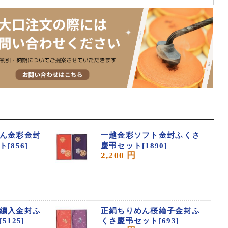
ん金彩金封
一越金彩ソフト金封ふくさ
[856]
慶弔セット[1890]
2,200 円
繍入金封ふ
正絹ちりめん桜綸子金封ふ
125]
くさ慶弔セット[693]