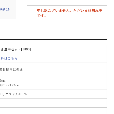
袱紗(ふ
申し訳ございません。ただいま品切れ中
です。
慶弔セット[1893]
送料はこちら
営業日以内に発送
0cm
6×21×2cm
ポリエステル100%