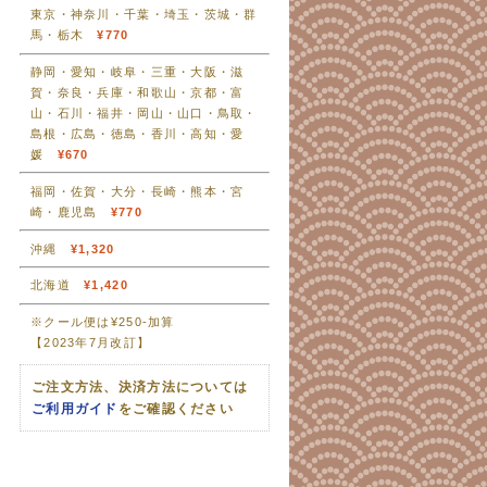
東京・神奈川・千葉・埼玉・茨城・群
馬・栃木
¥770
静岡・愛知・岐阜・三重・大阪・滋
賀・奈良・兵庫・和歌山・京都・富
山・石川・福井・岡山・山口・鳥取・
島根・広島・徳島・香川・高知・愛
媛
¥670
福岡・佐賀・大分・長崎・熊本・宮
崎・鹿児島
¥770
沖縄
¥1,320
北海道
¥1,420
※クール便は¥250-加算
【2023年7月改訂】
ご注文方法、決済方法については
ご利用ガイド
をご確認ください