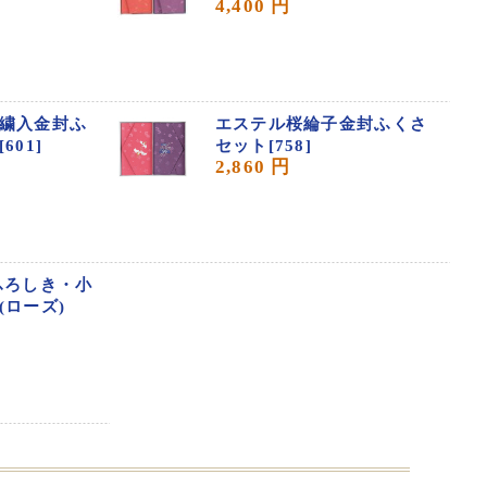
4,400 円
繍入金封ふ
エステル桜綸子金封ふくさ
601]
セット[758]
2,860 円
ふろしき・小
(ローズ)