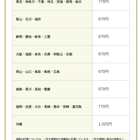
770円
東京・神奈川・千葉・埼玉・茨城・群馬・栃木
670円
富山・石川・福井
670円
静岡・愛知・岐阜・三重
670円
大阪・滋賀・奈良・兵庫・和歌山・京都
670円
岡山・山口・鳥取・島根・広島
670円
徳島・香川・高知・愛媛
770円
福岡・佐賀・大分・長崎・熊本・宮崎・鹿児島
1,320円
沖縄
送料の計算については、ご注文画面内で自動的に計算しています。 ご注文画面に表示の送料をご