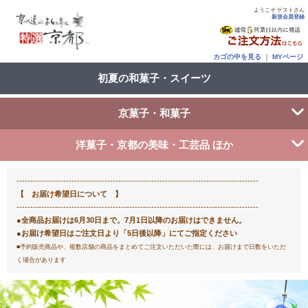
ようこそ ゲストさん
新規会員登録
カゴの中を見る
｜
MYページ
初夏の和菓子・スイーツ
京菓子・和菓子
洋菓子・京都の美味・工芸品 ほか
----------------------------------------------------------------------------------------
【 お届け希望日について 】
----------------------------------------------------------------------------------------
●全商品お届けは6月30日まで。7月1日以降のお届けはできません。
●お届け希望日はご注文日より「5日後以降」にてご指定ください
■予約販売商品や、複数店舗の商品をまとめてご注文いただいた際には、お届けまで日数をいただ
く場合があります