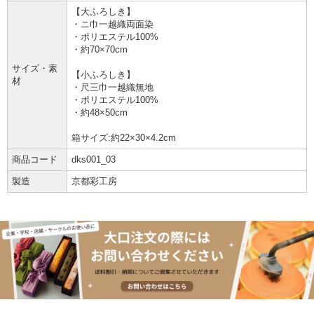
【大ふろしき】
・ニ巾一越織両面染
・ポリエステル100%
・約70×70cm
サイズ・素
【小ふろしき】
材
・尺三巾一越織無地
・ポリエステル100%
・約48×50cm
箱サイズ:約22×30×4.2cm
商品コード
dks001_03
製造
京都彩工房