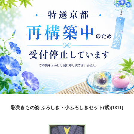
彩美きもの姿 ふろしき・小ふろしきセット(紫)[1811]