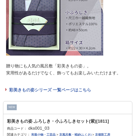
贈り物にも人気の風呂敷「彩美きもの姿」。
実用性があるだけでなく、飾ってもお楽しみいただけます。
彩美きもの姿シリーズ 一覧ページはこちら
NEW
彩美きもの姿 ふろしき・小ふろしきセット(紫)[1811]
dks001_03
商品コード：
関連カテゴリ：
和装小物・工芸品
>
京風呂敷・袱紗(ふくさ)
>
京都彩工房