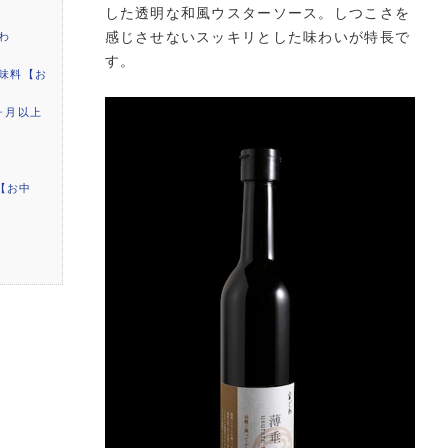
した透明な和風ウスターソース。しつこさを
感じさせないスッキリとした味わいが特長で
わ
す。
味料【お
ヶ月以上
円【お中