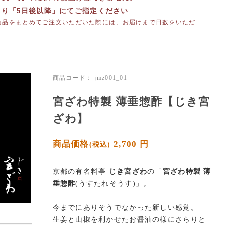
より「5日後以降」にてご指定ください
商品をまとめてご注文いただいた際には、お届けまで日数をいただ
商品コード：
jmz001_01
宮ざわ特製 薄垂惣酢【じき宮
ざわ】
商品価格
2,700
円
(税込)
京都の有名料亭
じき宮ざわ
の「
宮ざわ特製 薄
垂惣酢
(うすたれそうす)」。
今までにありそうでなかった新しい感覚。
生姜と山椒を利かせたお醤油の様にさらりと