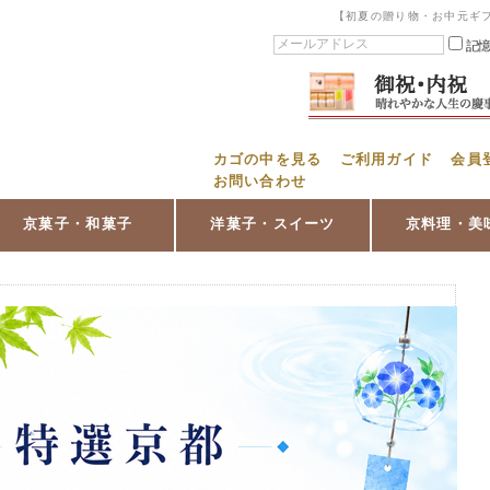
【初夏の贈り物・お中元ギ
記
カゴの中を見る
ご利用ガイド
会員
お問い合わせ
京菓子・和菓子
洋菓子・スイーツ
京料理・美