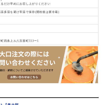
きるだけ早めにお召し上がりください
温多湿を避け常温で保存(開栓後は要冷蔵)
町四条上ル八百屋町553ー1
ト【孝太郎