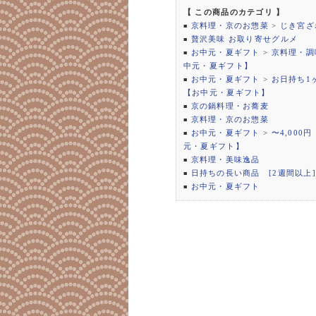
【 この商品のカテゴリ 】
京料理・京のお惣菜
>
じき宮ざ
■
贅沢美味 お取り寄せグルメ
■
お中元・夏ギフト
>
京料理・調
■
中元・夏ギフト】
お中元・夏ギフト
>
お日持ち1
■
【お中元・夏ギフト】
京の鍋料理・お蕎麦
■
京料理・京のお惣菜
■
お中元・夏ギフト
>
〜4,000
■
元・夏ギフト】
京料理・美味逸品
■
日持ちの長い商品 [2週間以上]
■
お中元・夏ギフト
■