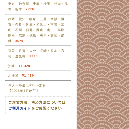
東京・神奈川・千葉・埼玉・茨城・群
馬・栃木
¥770
静岡・愛知・岐阜・三重・大阪・滋
賀・奈良・兵庫・和歌山・京都・富
山・石川・福井・岡山・山口・鳥取・
島根・広島・徳島・香川・高知・愛
媛
¥670
福岡・佐賀・大分・長崎・熊本・宮
崎・鹿児島
¥770
沖縄
¥1,320
北海道
¥1,420
※クール便は¥250-加算
【2023年7月改訂】
ご注文方法、決済方法については
ご利用ガイド
をご確認ください