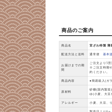
商品のご案内
商品名
宮ざわ特製 薄
配送方法と送料
通常便
基本
ご注文より5
お届けまでの期
※ご注文時期
間
約ください。
商品内容
●簡易箱入(ガラ
砂糖(国内製造
原材料
ゆ(小麦、大豆
アレルギー
小麦、大豆、
製造日より6ヶ