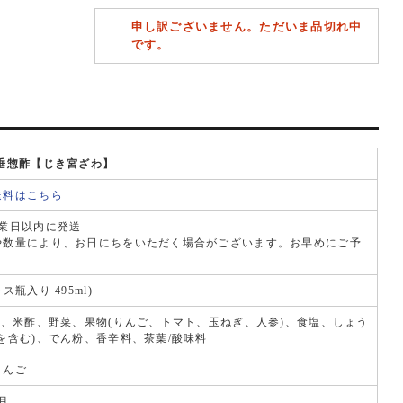
申し訳ございません。ただいま品切れ中
です。
垂惣酢【じき宮ざわ】
送料はこちら
営業日以内に発送
や数量により、お日にちをいただく場合がございます。お早めにご予
ス瓶入り 495ml)
)、米酢、野菜、果物(りんご、トマト、玉ねぎ、人参)、食塩、しょう
を含む)、でん粉、香辛料、茶葉/酸味料
りんご
月