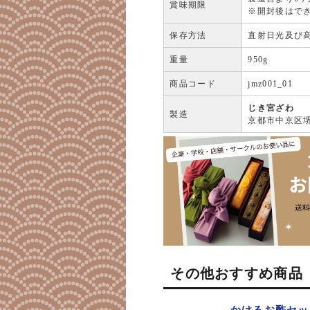
賞味期限
※開封後はで
保存方法
直射日光及び高
重量
950g
商品コード
jmz001_01
じき宮ざわ
製造
京都市中京区堺
その他おすすめ商品
かけるお酢セッ