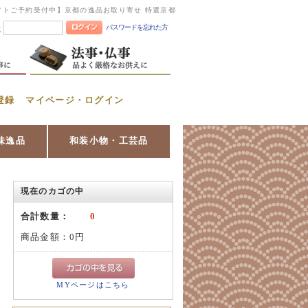
フトご予約受付中】京都の逸品お取り寄せ 特選京都
パスワードを忘れた方
憶
登録
マイページ・ログイン
味逸品
和装小物・工芸品
現在のカゴの中
合計数量：
0
商品金額：
0円
MYページはこちら