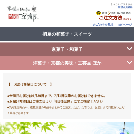
ようこそ ゲストさん
新規会員登録
カゴの中を見る
｜
MYページ
初夏の和菓子・スイーツ
京菓子・和菓子
洋菓子・京都の美味・工芸品 ほか
----------------------------------------------------------------------------------------
【 お届け希望日について 】
----------------------------------------------------------------------------------------
●全商品お届けは6月30日まで。7月1日以降のお届けはできません。
●お届け希望日はご注文日より「5日後以降」にてご指定ください
■予約販売商品や、複数店舗の商品をまとめてご注文いただいた際には、お届けまで日数をいただ
く場合があります