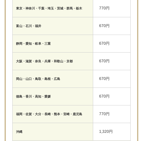
770円
東京・神奈川・千葉・埼玉・茨城・群馬・栃木
670円
富山・石川・福井
670円
静岡・愛知・岐阜・三重
670円
大阪・滋賀・奈良・兵庫・和歌山・京都
670円
岡山・山口・鳥取・島根・広島
670円
徳島・香川・高知・愛媛
770円
福岡・佐賀・大分・長崎・熊本・宮崎・鹿児島
1,320円
沖縄