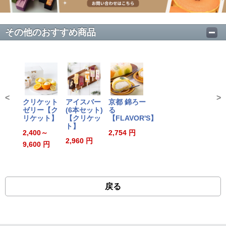
その他のおすすめ商品
<
>
クリケット
アイスバー
京都 錦ろー
ゼリー【ク
(6本セット)
る
リケット】
【クリケッ
【FLAVOR'S】
ト】
2,400～
2,754 円
2,960 円
9,600 円
戻る