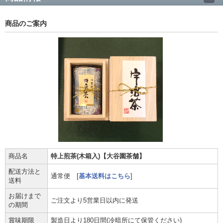
商品のご案内
商品名
特上煎茶(木箱入)【大谷園茶舗】
配送方法と
通常便 [
基本送料はこちら
]
送料
お届けまで
ご注文より5営業日以内に発送
の期間
賞味期限
製造日より180日間(冷暗所にて保管ください)