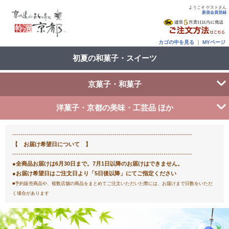
ようこそ ゲストさん
新規会員登録
カゴの中を見る
｜
MYページ
初夏の和菓子・スイーツ
京菓子・和菓子
洋菓子・京都の美味・工芸品 ほか
----------------------------------------------------------------------------------------
【 お届け希望日について 】
----------------------------------------------------------------------------------------
●全商品お届けは6月30日まで。7月1日以降のお届けはできません。
●お届け希望日はご注文日より「5日後以降」にてご指定ください
■予約販売商品や、複数店舗の商品をまとめてご注文いただいた際には、お届けまで日数をいただ
く場合があります