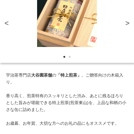
<
>
宇治茶専門店
大谷園茶舗
の
「特上煎茶」
。ご贈答向けの木箱入
り。
香り高く、煎茶特有のスッキリとした渋み、あとに残るほろり
とした旨みが堪能できる特上煎茶(煎茶東山)を、上品な和柄の小
さな缶に詰めました。
お歳暮、お年賀、大切な方へのお礼の品にもオススメです。