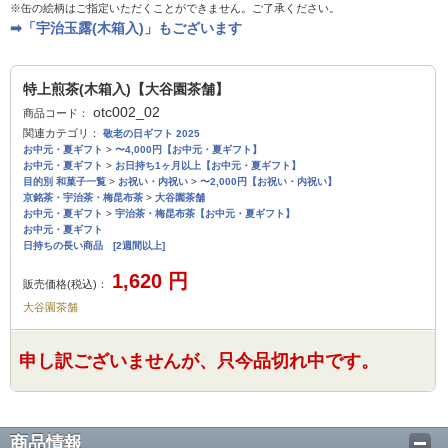
※缶の絵柄はご指定いただくことができません。ご了承ください。
➡「宇治玉露(木箱入)」もございます
特上煎茶(木箱入)【大谷園茶舗】
otc002_02
商品コード：
関連カテゴリ：
敬老の日ギフト 2025
お中元・夏ギフト
>
〜4,000円【お中元・夏ギフト】
お中元・夏ギフト
>
お日持ち1ヶ月以上【お中元・夏ギフト】
目的別 和菓子一覧
>
お祝い・内祝い
>
〜2,000円【お祝い・内祝い】
京銘茶・宇治茶・梅昆布茶
>
大谷園茶舗
お中元・夏ギフト
>
宇治茶・梅昆布茶【お中元・夏ギフト】
お中元・夏ギフト
日持ちの長い商品 [2週間以上]
1,620
円
販売価格(税込)：
大谷園茶舗
申し訳ございませんが、只今品切れ中です。
商品情報