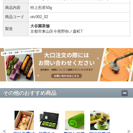
商品内容
特上煎茶50g
商品コード
otc002_02
大谷園茶舗
製造
京都市東山区今熊野椥ノ森町7
その他のおすすめ商品
<
>