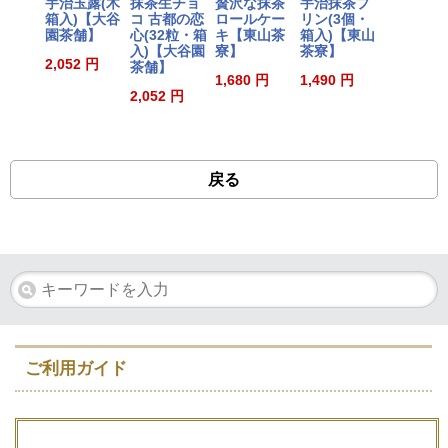
宇治玉露(木
抹茶生チョ
贅沢な抹茶
宇治抹茶プ
箱入)【大谷
コ 古都の恋
ロールケー
リン(3個・
園茶舗】
心(32粒・箱
キ【東山茶
箱入)【東山
入)【大谷園
寮】
茶寮】
2,052 円
茶舗】
1,680 円
1,490 円
2,052 円
戻る
ご利用ガイド