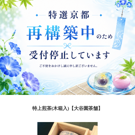
特上煎茶(木箱入)【大谷園茶舗】