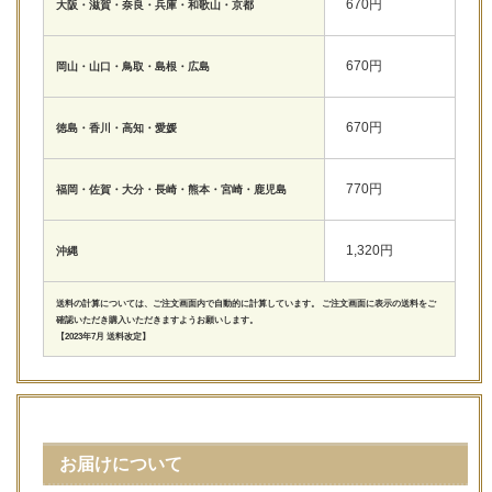
670円
大阪・滋賀・奈良・兵庫・和歌山・京都
670円
岡山・山口・鳥取・島根・広島
670円
徳島・香川・高知・愛媛
770円
福岡・佐賀・大分・長崎・熊本・宮崎・鹿児島
1,320円
沖縄
送料の計算については、ご注文画面内で自動的に計算しています。 ご注文画面に表示の送料をご
確認いただき購入いただきますようお願いします。
【2023年7月 送料改定】
お届けについて