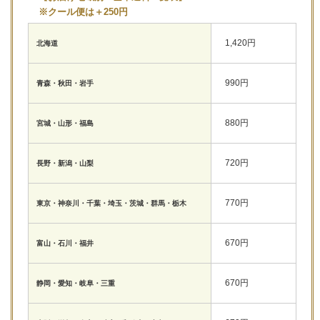
※クール便は＋250円
1,420円
北海道
990円
青森・秋田・岩手
880円
宮城・山形・福島
720円
長野・新潟・山梨
770円
東京・神奈川・千葉・埼玉・茨城・群馬・栃木
670円
富山・石川・福井
670円
静岡・愛知・岐阜・三重